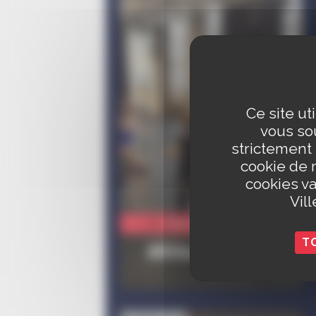
Ce site ut
vous sou
strictement
cookie de 
cookies va
Vil
Culture
T
Africa Bégué