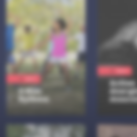
Sport
Sport
Action
A Mon
énergi
Rythme
mouve