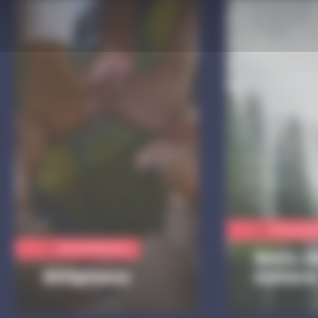
Vie quotid
Vie quotidienne
Amis d
Altiplano
nature