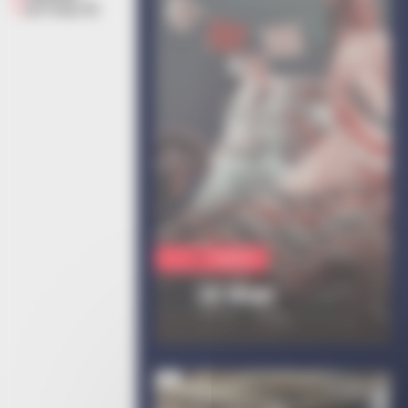
ACTUALITÉ
Culture
¡Y Olé!