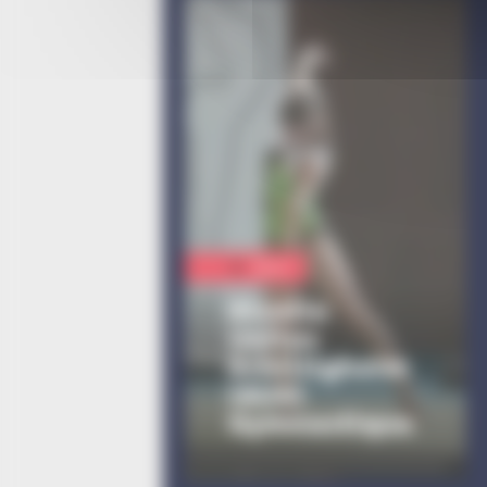
Sport
Alsatia
Unitas
Schiltigheim
(AUS)
Gymnastique