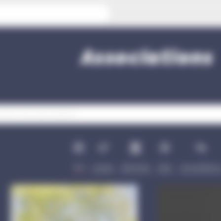
Associations
Tout
Culture
Patrimoine
Sport
Vie quotidienn