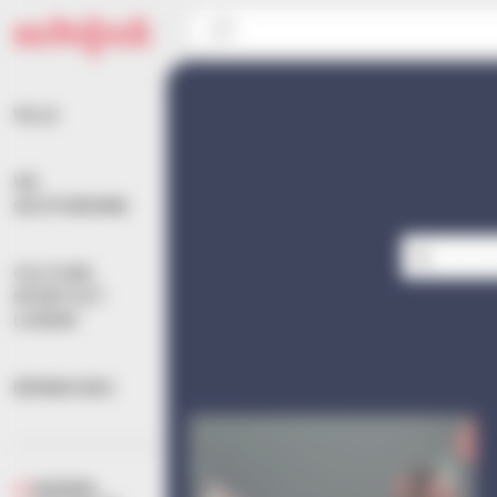
Panneau de gestion des cookies
Accueil
>
Associations
>
Sport
VILLE
VIE
QUOTIDIENNE
CULTURE,
SPORTS ET
LOISIRS
DÉMARCHES
AGENDA