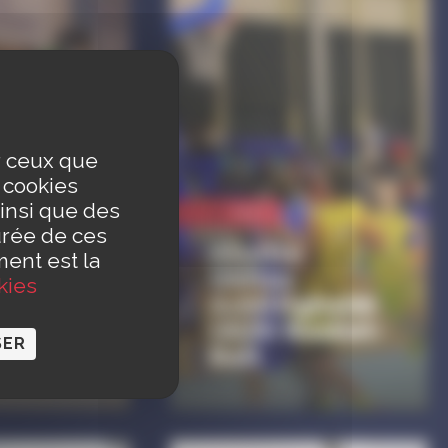
ur ceux que
s cookies
insi que des
Sport
urée de ces
a
Alsatia
ment est la
Unitas
kies
igheim
Schiltigheim
(AUS) Basket-
SER
ort
Ball