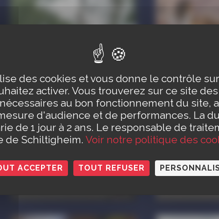
ilise des cookies et vous donne le contrôle s
Vie quotidienne
haitez activer. Vous trouverez sur ce site de
AHQCS -
 nécessaires au bon fonctionnement du site, a
Sport
Association
mesure d'audience et de performances. La d
des
Alsati
rie de 1 jour à 2 ans. Le responsable de traite
Habitants du
Unitas
le de Schiltigheim.
Voir notre politique des coo
Quartier
Schilt
Centre de
(AUS)
OUT ACCEPTER
TOUT REFUSER
PERSONNALI
Schiltigheim
Acrosp