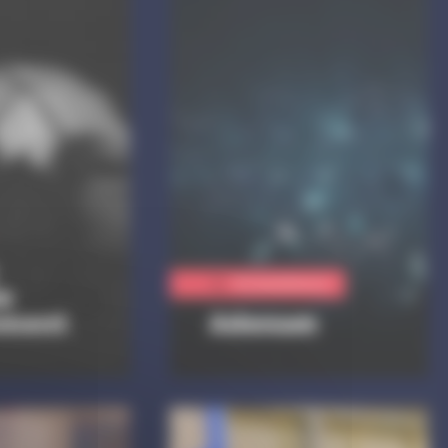
Vie quotidienne
e
ment
Adenum