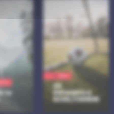
Sport
ienne
AS
e la
ESPAGNOLS
SCHILTIGHEIM