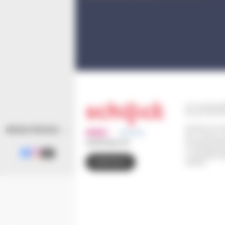
110 route de B
67 302 SCHIL
Horaires d'ouv
MÉDIA PRESSE
Du Lundi au J
(le service Eta
03 88 83 90 00
Le Vendredi d
Le Samedi de 9
CONTACT
retraits)