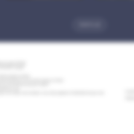
VOIR PLUS
ischwiller BP 98
TIGHEIM Cedex
erture de la mairie
eudi de 8h30 à 12h et de 13h30 à 17h30
t Civil est fermé le jeudi matin)
e 8h30 à 14h
Conta
h à 12h (pour les rendez-vous des papiers d'identité et pour les
Polit