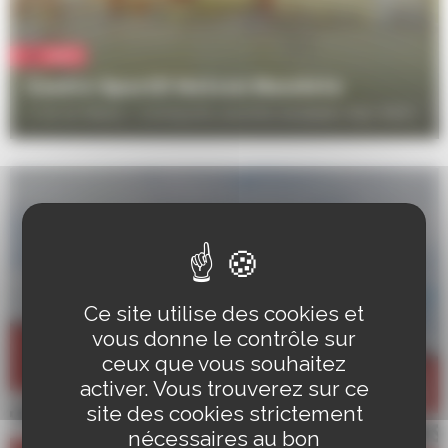
Sport
Centre Sportif Nelson Mandela
2 rue du Marais / omnisports, escrime, escalade, dojo, tennis de table, terrain synthétique
Ce site utilise des cookies et
vous donne le contrôle sur
ceux que vous souhaitez
activer. Vous trouverez sur ce
site des cookies strictement
nécessaires au bon