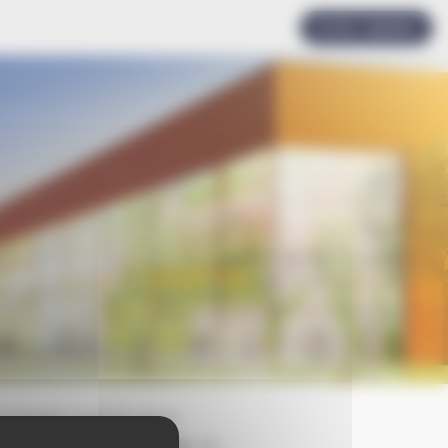
Accès rapides
e basket-ball et une à
éroulables d’escrime
, un