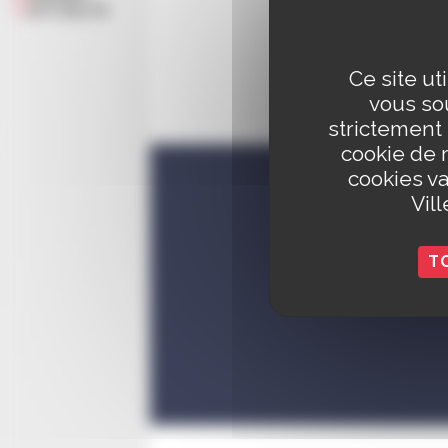
ACTUALITÉ
dojo
, un
tennis d
Ce site ut
vous sou
Un
terra
strictement
cookie de 
cookies va
Vil
T