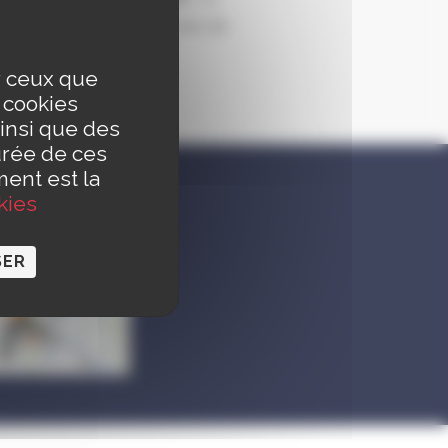
e
et une salle spécialisée de
ur ceux que
s cookies
l’équipement.
insi que des
urée de ces
ment est la
kies
SER