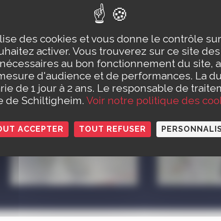
e
salle d’expression corporelle
, un
mur d’escalad
e table
.
ilise des cookies et vous donne le contrôle s
haitez activer. Vous trouverez sur ce site de
in synthétique
extérieur en billes de liège complète 
 nécessaires au bon fonctionnement du site, a
mesure d'audience et de performances. La d
rie de 1 jour à 2 ans. Le responsable de traite
le de Schiltigheim.
Voir notre politique des coo
OUT ACCEPTER
TOUT REFUSER
PERSONNALI