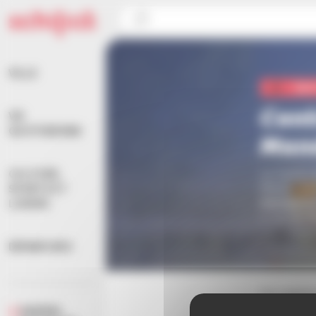
Panneau de gestion des cookies
Accueil
>
Centre Sportif Nelson Mandela
VILLE
Spo
Cent
VIE
QUOTIDIENNE
Man
Le Centre 
CULTURE,
Marais. Av
SPORTS ET
équipeme
LOISIRS
2 rue du M
DÉMARCHES
Ce centr
AGENDA
dominante