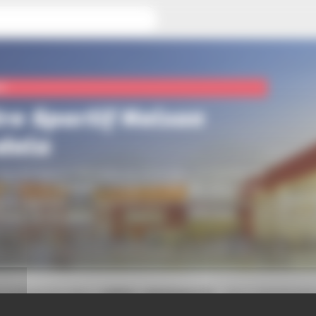
rt
re Sportif Nelson
dela
Sportif Nelson Mandela se situe dans le quartier du
ec plus de
6000m²
, il s’agit de
l’un des plus gros
nts sportifs
de l’Eurométropole de Strasbourg.
arais, Schiltigheim
e comprend deux
salles omnisports
, une à dominant
 handball dans laquelle sont installées des
pistes d