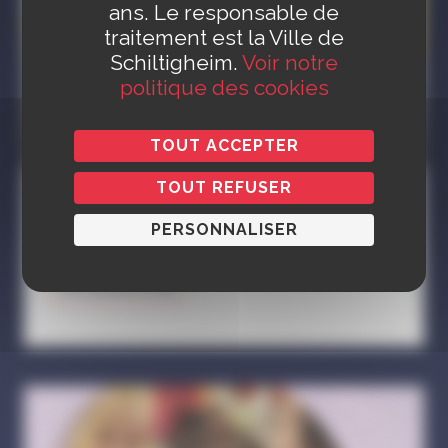
ans. Le responsable de
traitement est la Ville de
Schiltigheim.
Voir notre
politique des cookies
Garde individuelle chez un
professionnel agréé
TOUT ACCEPTER
TOUT REFUSER
L’accueil des enfants par un-e assistant-e maternel-le
agréé-e par le Conseil Départemental du Bas-Rhin se
PERSONNALISER
fait de façon individuelle à son domicile
EN SAVOIR PLUS