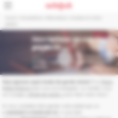
Panneau de gestion des cookies
Accueil
>
Vie quotidienne
>
Petite enfance
>
Inscriptions en crèche,
garderie…
Inscriptions en crèche,
garderie...
Vous pouvez faire garder votre jeune enfant par un-e
assistant-e maternel-le
ou en
établissement
d’accueil
.
Vous ignorez quel mode de garde choisir ?
Le
Relais
Petite Enfance
peut vous accompagner, ou rendez-vous
sur la page
« Mode de garde »
pour faire votre choix !
Si vous souhaitez faire garder votre enfant par un-
e
assistant-e maternel-le
, il vous faut