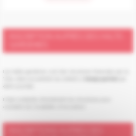
INSCRIPTION AUPRÈS DES HALTE-
GARDERIES
Les halte-garderies sont des structures financées par la
Ville, elles accueillent les enfants à
temps partiel
par
demi-journée.
Il faut contacter directement les structures pour
connaître les modalités d’inscription.
INSCRIPTIONS AUPRÈS DES