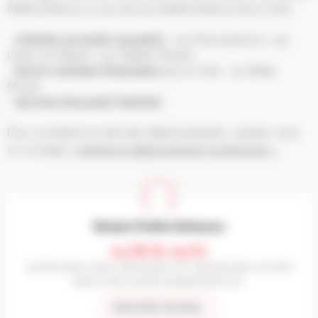
Petite Enfance ou du service Petite Enfance de la Ville.
crèches ou multi-accueils
: Les Moussaillons, Les
Lutins du Marais, Les Petites Etoiles
micro-crèches financées
par la Ville : La Petite
Plume
service d’accueil familial
Pour connaître la liste des établissements, rendez-vous
sur la page
« Garde en établissement (collective) »
Relais Petite Enfance
03 88 81 09 87
lundi de 14h30 à 17h30, mardi de 9h à 12h, mercredi de 9h à 12h et de
14h30 à 17h30, jeudi et vendredi de 9h à 12h.
ENVOYER UN MAIL