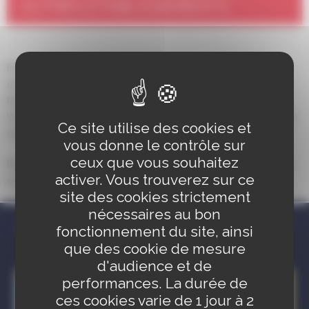
AUTRES ÉTABLISSEMENTS
En-dehors des 5 établissements regroupés dans le
dossier unique de demande d’accueil (disponible au
Relais Petite Enfance ou au service Petite Enfance de la
Ville), les inscriptions se font auprès des établissements
Ce site utilise des cookies et
choisis.
vous donne le contrôle sur
ceux que vous souhaitez
Pour connaître la liste des établissements, rendez-vous
activer. Vous trouverez sur ce
sur la page
« Garde en établissement (collective) »
site des cookies strictement
nécessaires au bon
D'AUTRES INFOS QUI POURRAIENT
fonctionnement du site, ainsi
VOUS INTÉRESSER :
que des cookie de mesure
d'audience et de
performances. La durée de
ces cookies varie de 1 jour à 2