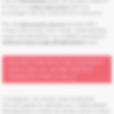
l’inscrire
directement
auprès de l’assistant-e maternel-
le choisi-e. Le
Relais Petite Enfance
peut vous
accompagner dans les recherches et les démarches.
Pour les
établissements d’accueil
du jeune enfant
(crèche, multi-accueil, micro-crèche, crèche parentale,
service d’accueil familial…) les modalités d’inscriptions
diffèrent selon le type d’établissement
choisi.
INSCRIPTION EN ÉTABLISSEMENT
D'ACCUEIL DU JEUNE ENFANT
FINANCÉS PAR LA VILLE
A Schiltigheim, une centrale unique de demande
d’accueil englobe les demandes pour 5 établissements.
Renseignements et retraits des dossiers auprès du Relais