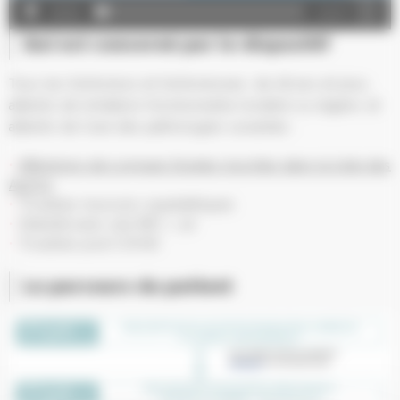
00:00
01:37
Qui est concerné par le dispositif
Tous les Schilickois et Schilickoises, de 18 ans et plus,
atteints de limitation fonctionnelle modéré ou légère, et
atteints de l’une des pathologies suivantes :
Affections de Longues Durées inscrites dans la liste des
ALD30
Troubles musculo-squelettiques
Obésité avec une IMC > 30
Troubles post COVID
Le parcours du patient