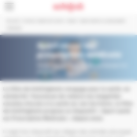
Panneau de gestion des cookies
Accueil
>
Culture, Sports et Loisirs
>
Sport
>
Sport santé sur prescription
médicale
Sport santé sur
prescription médicale
Bouger pour sa santé, la Ville accompagne les
patients !
La Ville de Schiltigheim s’engage pour la santé, en
solidarité ! Soucieuse de réduire les inégalités
sociales d’accès à la santé sur son territoire, la Ville
de Schiltigheim propose un dispositif « Sport santé
sur Prescription Médicale » depuis 2022.
Il s’agit d’un dispositif qui intègre des activités physiques