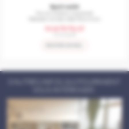
Sport santé
Pour les Schilikois uniquement
Réalisation du bilan initial Prescri'mouv
03 52 62 64 37
07 72 07 41 78
ENVOYER UN MAIL
D'AUTRES INFOS QUI POURRAIENT
VOUS INTÉRESSER :