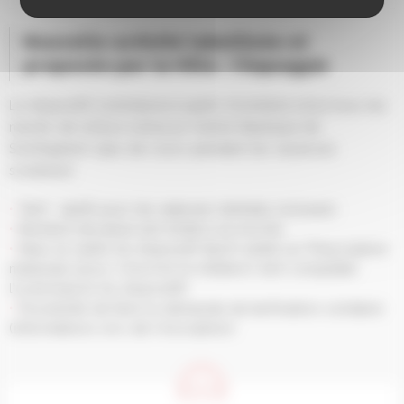
Nouvelle activité labellisée et
proposée par la Ville : l’Aquagym
Le dispositif commence à partir d’octobre 2023 tous les
mardis de 11h15 à 12h15 au Centre Nautique de
Schiltigheim (pas de cours pendant les vacances
scolaires).
Tarif : 190€ pour les séances (entrées incluses).
Nombre de place est limité à 15 inscrits
Dans le cadre du dispositif Sport santé sur Prescription
médicale (pour s’inscrire le médecin doit compléter
l’ordonnance du dispositif).
Possibilité de faire la demande de tarification solidaire
(informations lors de l’inscription)