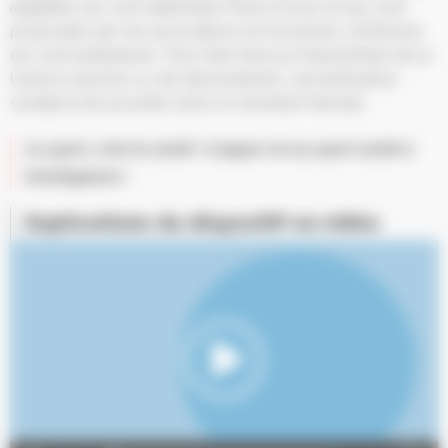
adaptées qui sont labélisées Prescri’mouv et qui sont
proposées par les associations et structures schilikoise
qui sont partenaires. Pour faire face au financement de la
licence sportive ou de l’abonnement, une tarification
solidaire est possible selon le Quotient Familial.
Le sport, c’est la santé ! Longue vie au sport santé à
Schiltigheim !
Explications du dispositif en vidéo
Lecteur
vidéo