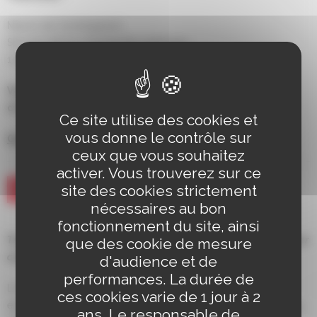
Mairie de Schiltigheim
Service de la commande publique
110 Route de Bischwiller, 67300 Schiltigheim
Vous trouverez ci-dessous un lien vers le guide
d’utilisation du site « Alsace Marchés Publics » :
Ce site utilise des cookies et
vous donne le contrôle sur
Guide d’utilisation
ceux que vous souhaitez
activer. Vous trouverez sur ce
VOUS AVEZ BESOIN D’AIDE ?
site des cookies strictement
nécessaires au bon
fonctionnement du site, ainsi
Trouvez ci-dessous tous les formulaires nécessaires pour
que des cookie de mesure
candidater à un marché public lancé par la ville.
d'audience et de
performances. La durée de
Les formulaires DC1, DC2, DC4 et NOTI2 peuvent
ces cookies varie de 1 jour à 2
également être téléchargés sur le
portail de l’Économie,
ans. Le responsable de