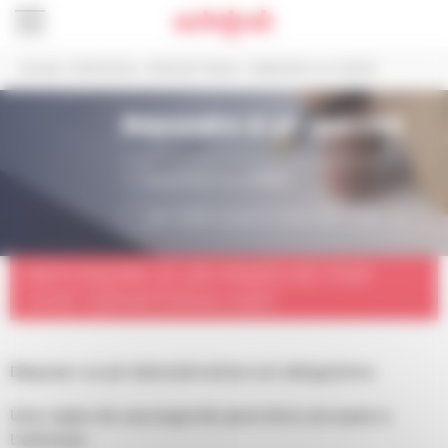
Panneau de gestion des cookies
Accueil
>
Démarches
>
Marchés Publics
>
Répondre à un marché
Répondre à un marché
Le profil d’acheteur du pouvoir adjudicateur est
sur
Alsace Marchés Publics
LIEN VERS ALSACE MARCHÉS PUBLICS
RÉPONDRE À UN MARCHÉ PAR
VOIE DÉMATÉRIALISÉE
Déposer un pli dématérialisé est obligatoire.
Une copie de sauvegarde peut être envoyée à
l’adresse :