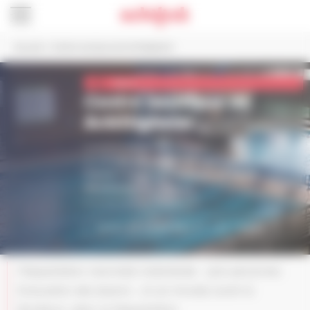
Panneau de gestion des cookies
Accueil
>
Centre nautique de Schiltigheim
Sport
Centre nautique de
Schiltigheim
Le centre nautique de Schiltigheim est l’une des piscines
pouvant accueillir
le plus de spectateurs en
France.
Il est géré par l’
Eurométropole de
Strasbourg
9 rue de Turenne, Schiltigheim
VOIR LES HORAIRES ET LES TARIFS
Fréquentation maximale instantanée : 1300 personnes.
Evacuation des bassins : 20-30 minutes avant la