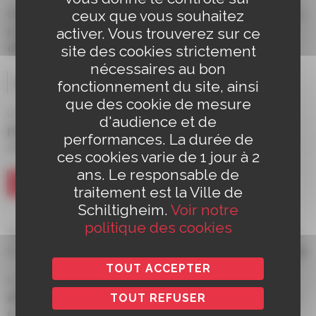
ceux que vous souhaitez
L’établissement est équipé d’un tank à ramer de 8 places
activer. Vous trouverez sur ce
pour l’entraînement hivernal des clubs d’
aviron
et de
site des cookies strictement
canoë kayak
, d’un
dojo
et d’une
salle de billard
.
nécessaires au bon
Accessibilité
fonctionnement du site, ainsi
que des cookie de mesure
Le Centre possède un
accès spécifique aux
d'audience et de
personnes en fauteuil roulant
, vestiaires adaptés,
performances. La durée de
chaise de mise à l’eau.
ces cookies varie de 1 jour à 2
ans. Le responsable de
EVÉNEMENTS
traitement est la Ville de
Schiltigheim.
Voir notre
politique des cookies
Tous les ans en fin d’année, le Centre nautique accueille
le spectacle annuel du
Ballet nautique de Strasbourg
.
TOUT ACCEPTER
Il a par ailleurs déjà accueilli les
Championnats
TOUT REFUSER
d’Europe de natation
en 1987, les
Championnats de
France
en 2011 et 2017, et l’émission de télévision