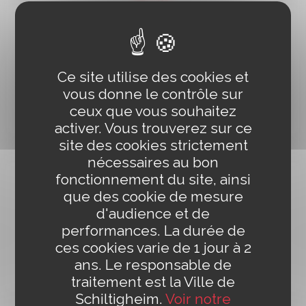
Elisabeth Portelli
Cheffe du service communication
06 70 30 33 99
Ce site utilise des cookies et
vous donne le contrôle sur
ENVOYER UN MAIL
ceux que vous souhaitez
activer. Vous trouverez sur ce
site des cookies strictement
nécessaires au bon
fonctionnement du site, ainsi
que des cookie de mesure
Lara Schott-Schulz
Service communication
d'audience et de
performances. La durée de
07 89 44 22 73
ces cookies varie de 1 jour à 2
ENVOYER UN MAIL
ans. Le responsable de
traitement est la Ville de
Schiltigheim.
Voir notre