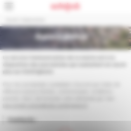
Panneau de gestion des cookies
Accueil
>
Espace presse
Espace presse
Le service Communication de la mairie est à la
disposition des journalistes qui souhaitent en savoir
plus sur Schiltigheim.
Pour les journalistes souhaitant s’inscrire aux listes de
diffusion presse (brèves, communiqués, invitations
presse), merci de formuler votre demande par mail :
lara.schott-schulz@ville-schiltigheim.fr
Contacts :