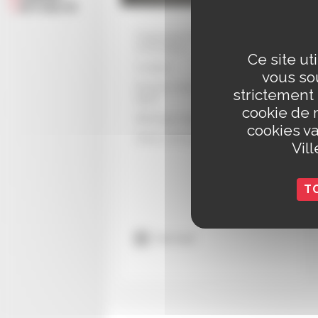
ACTUALITÉ
Organigramme des services
municipaux
Ce site ut
Contact
vous sou
Prendre rendez-vous en
strictement
ligne
cookie de 
Affichage légal
cookies va
Offres d'emploi
Vil
T
Voir tout