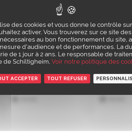
Conseil municipal
Eurométropole 
Strasbourg
ilise des cookies et vous donne le contrôle s
Revoir un Conseil municipal
Marchés et com
haitez activer. Vous trouverez sur ce site de
Délibérations
Réseaux d'enga
 nécessaires au bon fonctionnement du site, a
Tribune d'expression
Espace Europée
mesure d'audience et de performances. La d
Budget communal
l'Entreprise
rie de 1 jour à 2 ans. Le responsable de traite
Bilan de mi-mandat
Taxe Locale sur l
le de Schiltigheim.
Voir notre politique des coo
Extérieure
Conseils des Enfants et des
Jeunes
Découverte du p
Commissions extra-
OUT ACCEPTER
TOUT REFUSER
PERSONNALI
municipales
Voir tout
Voir tout