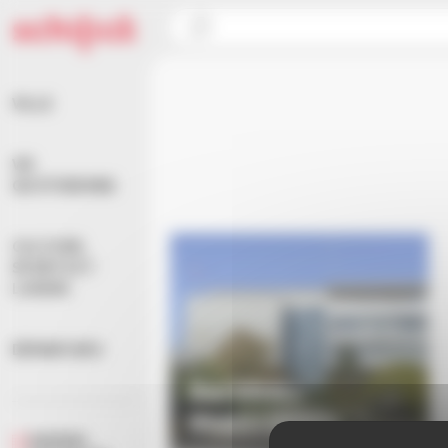
Panneau de gestion des cookies
Accueil
>
Votre ville
VILLE
VIE
QUOTIDIENNE
CULTURE,
SPORTS ET
LOISIRS
DÉMARCHES
Services
municipaux
AGENDA