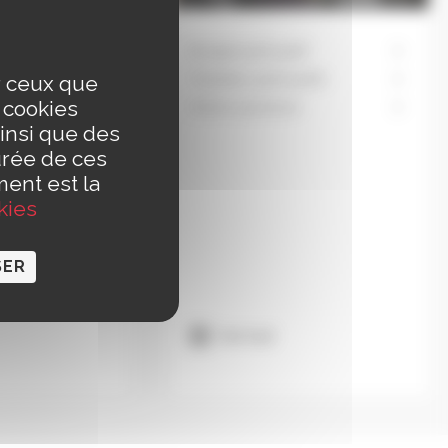
de
Budget participatif
ur ceux que
Chantiers participatifs
merces
s cookies
Actions jeunesse
gements
insi que des
n de
urée de ces
ment est la
a Publicité
kies
atrimoine
SER
Voir tout