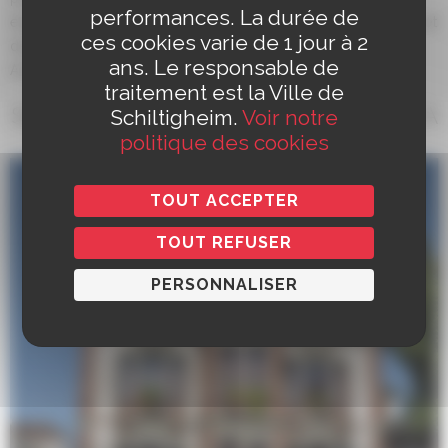
performances. La durée de
entreprises. Pour avoir connaissance des disponibilités et
ces cookies varie de 1 jour à 2
des tarifs, vous pouvez contacter le service Vie
ans. Le responsable de
Associative.
traitement est la Ville de
SALLES MUNICIPALES DISPONIBLES À
Schiltigheim.
Voir notre
LA LOCATION
politique des cookies
TOUT ACCEPTER
TOUT REFUSER
PERSONNALISER