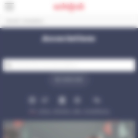
Panneau de gestion des cookies
Accueil
>
Associations
Associations
RECHERCHER
Tout
Culture
Patrimoine
Sport
Vie quotidienne