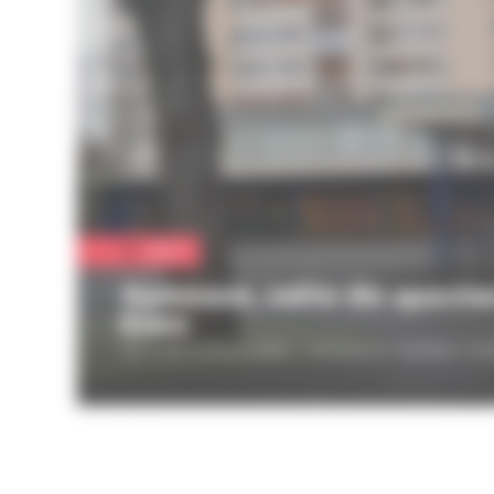
Sport
Gymnase, salle de specta
Exen