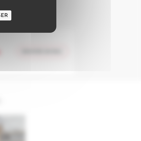
SER
ENVOYER UN MAIL
: