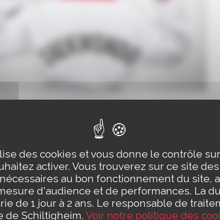
hoto : Jean-Luc JULES
ires des entrainements
ilise des cookies et vous donne le contrôle s
e 18H00 à 20H00 pour les enfants
haitez activer. Vous trouverez sur ce site de
e 20H00 à 21H30 pour les adultes
 nécessaires au bon fonctionnement du site, a
i de 18H00 à 20H00 pour les enfants
mesure d'audience et de performances. La d
i de 20H00 à 21H30 pour les adultes
rie de 1 jour à 2 ans. Le responsable de traite
i de 18H00 à 20H00 pour les enfants
le de Schiltigheim.
Voir notre politique des coo