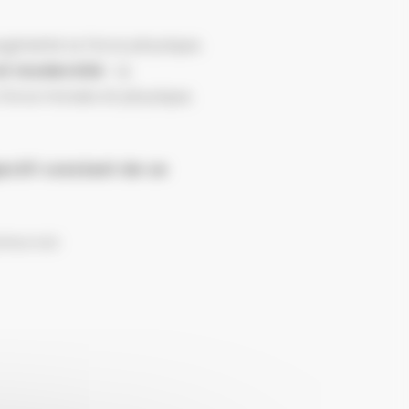
 augmente la force physique.
 et modernité
: la
 force morale et physique,
ectif constant de se
Taekwondo