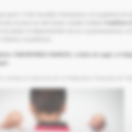
ue sport, il fait travailler l’endurance, la souplesse et
ondo évolue sur des bases solides mêlant
tradition
 du plaisir, le dépassement de soi, la persévérance, la
 d’autrui, la patience…
ation TAEKWONDO HANSOO, créée en 1997, a l’obj
per.
é 3 étoiles et décerné par la Fédération Française de 