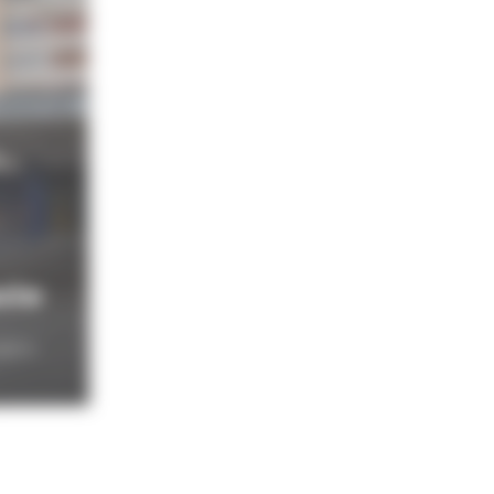
cle
112 route de Bischwiller / omnisports, handball, basket-ball