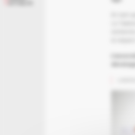
ACTUALITÉ
En tant q
Le Taekw
recherche
le respect
L’associ
dévelop
Labélis