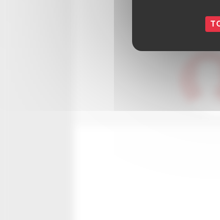
Vendred
T