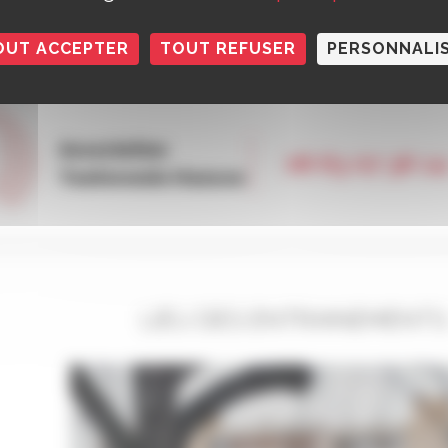
i de 20H00 à 21H30 pour les adultes
OUT ACCEPTER
TOUT REFUSER
PERSONNALI
Association
06 63 07 36 14
Taekwondo Hansoo
LIEU DES ENTRAINEMENTS 