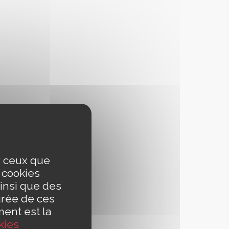
ur ceux que
s cookies
insi que des
urée de ces
ment est la
kies