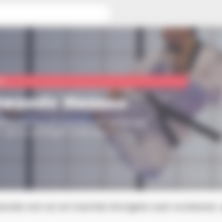
o
rt
kwondo Hansoo
ndo est un art martial d’origine sud-
 qui se pratique à tout âge.
ondo est un art martial d’origine sud-coréenne, 