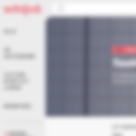
Panneau de gestion des cookies
Accueil
>
Associations
>
Sport
>
Taekwondo Hanso
VILLE
VIE
Spo
QUOTIDIENNE
Tae
Le taekwo
CULTURE,
coréenne,
SPORTS ET
LOISIRS
DÉMARCHES
Le taekw
AGENDA
âge.