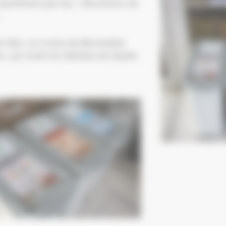
 aluminium par les « Bouchons de
:
 Ville, 110 route de Bischwiller
c, 90 route du Général de Gaulle