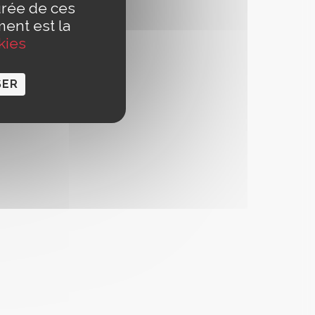
urée de ces
ment est la
kies
SER