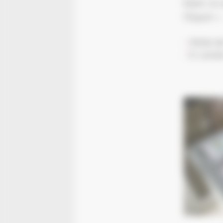
blanc ou
l’Espoir » 
Hôtel de
E-Lecler