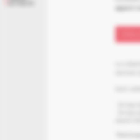
ACTUALITÉ
apport v
COLL
La collec
services 
Sont coll
En bac b
En bac j
seront tr
Téléchar