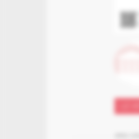
LE V
Jetez vot