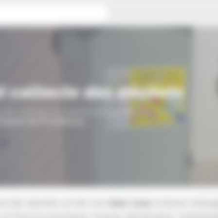
Tri et collecte des déchets
et collecte des déchets
e des déchets est réalisée par les services de
ropole de Strasbourg
te des déchets se fait soit
chez vous
(ordures ménagè
s et flacons plastiques, briques alimentaires, emballag