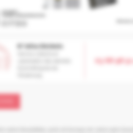
N° Infos Déchets
Service collecte et
03 68 98 51
valorisation des déchets
Eurométropole de
Strasbourg
ERRE
re verre (bouteilles, pots et bocaux en verre sans bo