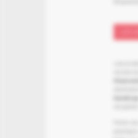
Briqueter
LES
L’associa
récolte l
finance
destinati
handica
récupérés
Points de
plastique,