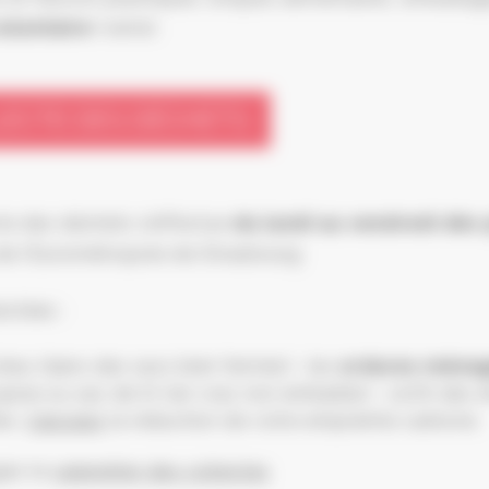
olontaire
(verre).
ECTE DES DÉCHETS
te des déchets s’effectue
du lundi au vendredi dès 
de l’Eurométropole de Strasbourg
ectées :
leu (dans des sacs bien fermés) : les
ordures ména
aune ou sac de tri (en vrac non emballés) : 100% des
iés.
Calculez
la réduction de votre empreinte carbone.
gez le
calendrier des collectes