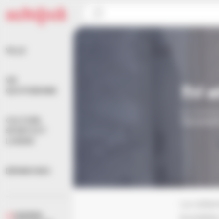
Panneau de gestion des cookies
Accueil
>
Vie quotidienne
>
Propreté et déchets
>
VILLE
VIE
Tri 
QUOTIDIENNE
La collect
CULTURE,
l’
Euromét
SPORTS ET
LOISIRS
DÉMARCHES
La collec
AGENDA
bouteille