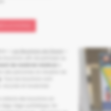
ie)
 BOUCHONS
tion «
Les Bouchons de l’Espoir
»
es bouchons afin de participer au
ment de matériel médical
à
on des personnes en situation de
p
. Tous les bouchons sont
, recyclés et revalorisés
 collecte des bouchons en
 liège, liège synthétique, fer