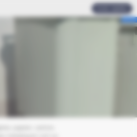
Accès rapides
res, papiers, cartons,
es métalliques) soit sur