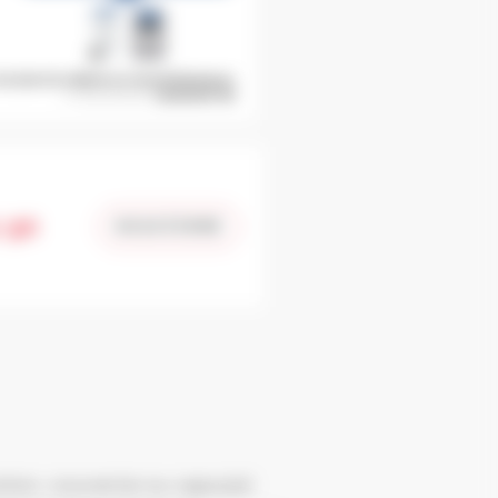
 90
NOUS ÉCRIRE
uchon, couvercle ou capsule)