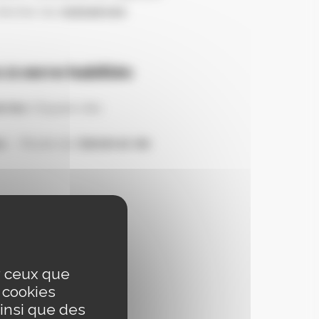
d’éviter les
nuisances
à verre habillés
eries
(Square des
s
– Route du
Général de
ur ceux que
s cookies
insi que des