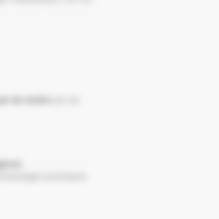
5h du matin
par les
gères
 emballages plastiques