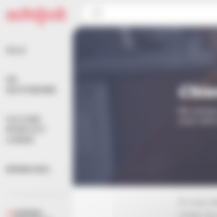
Panneau de gestion des cookies
Accueil
>
Démarches
>
Autres démarches
>
Chiens
VILLE
VIE
Chie
QUOTIDIENNE
Ne laisse
CULTURE,
avez omis
SPORTS ET
LOISIRS
DÉMARCHES
Si vous ê
AGENDA
(chien de