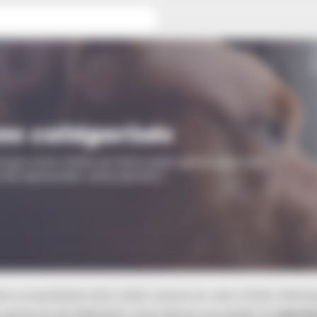
 catégorisés
ns catégorisés
z pas votre chien se faire saisir parce que vous
 de demander votre permis !
tes propriétaire d’un chien classé en 1ère (chien d’att
 garde et de défense), vous devez posséder un
permi