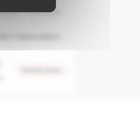
ien dans la nouvelle
nicipale muni du dossier
Rhin
et
service-public.fr
7
ENVOYER UN MAIL
i)