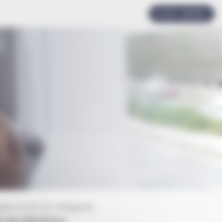
Accès rapides
aque) ou en 2e catégorie
s de détention