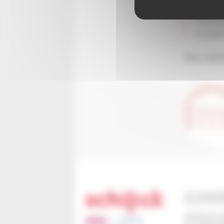
votre a
commun
complet
Plus d’in
110 route de B
67 302 SCHIL
Horaires d'ouv
Du Lundi au J