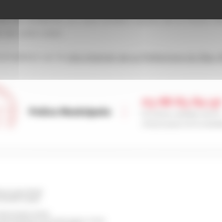
ncienne commune, vous devez faire enregistrer votre ch
e de résidence, en vous rendant auprès de la Police Mu
 de votre chien.
formations sur le
site internet de la Préfecture du Bas-
03 88 83 84 9
Police Municipale
Du lundi au vendredi, de 7h à
20h30 (jusqu’à 20h le vendred
ischwiller BP 98
TIGHEIM Cedex
erture de la mairie
eudi de 8h30 à 12h et de 13h30 à 17h30