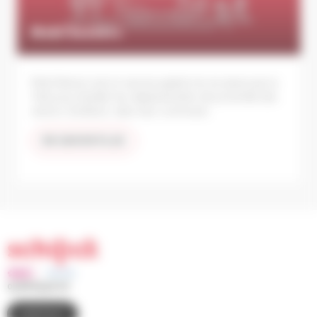
Mobi’Seniors
Mobi’Seniors est un service gratuit mis en place par la
Ville pour faciliter les déplacements de proximité des
seniors Schilikois, dans leur commune.
EN SAVOIR PLUS
03 88 83 90 00
CONTACT