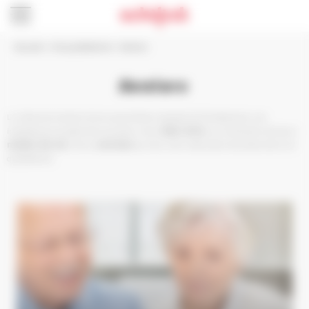
Panneau de gestion des cookies
Accueil
>
Vie quotidienne
>
Seniors
Seniors
La Ville et le Centre Communal d'Action Sociale (CCAS) attachent une
importance à la place de nos aînés, à leur
bien-être
, aux évolutions de leurs
modes de vie
, et aux
services
qui leur sont utiles dans les actes de la vie
quotidienne.