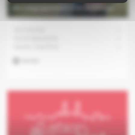
Accompagnement à la vieillesse
Vivre à domicile
Vivre en établissement
Canicule / Grand Froid
Voir tout