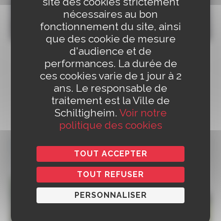
site des cookies strictement
nécessaires au bon
Restauration des seniors
fonctionnement du site, ainsi
que des cookie de mesure
d'audience et de
En plein cœur de Schiltigheim, les Schilikois âgés de
performances. La durée de
65 ans et plus peuvent profiter de déjeuners conviviaux.
ces cookies varie de 1 jour à 2
ans. Le responsable de
EN SAVOIR PLUS
traitement est la Ville de
Schiltigheim.
Voir notre
politique des cookies
TOUT ACCEPTER
TOUT REFUSER
PERSONNALISER