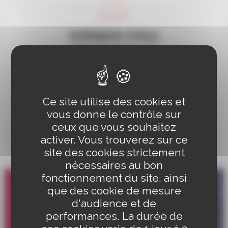
Schiltigheim Culture
Service culturel de la Ville
03 88 83 84 85
mardi : 14h – 17h30, mercredi : 9h – 12h et 14h – 17h30, jeudi : 14h – 17h30
& vendredi : 9h – 14h
Ce site utilise des cookies et
NOUS ÉCRIRE
vous donne le contrôle sur
ceux que vous souhaitez
activer. Vous trouverez sur ce
site des cookies strictement
nécessaires au bon
fonctionnement du site, ainsi
que des cookie de mesure
d'audience et de
performances. La durée de