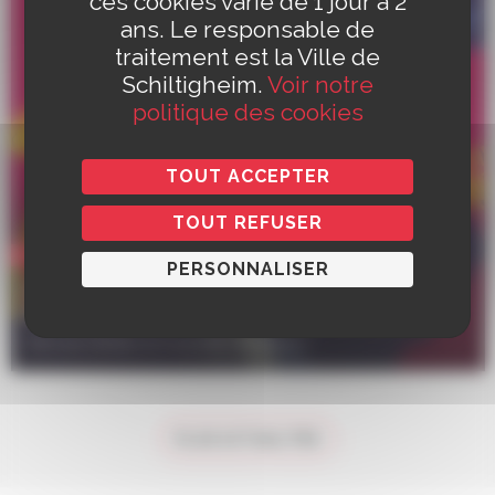
ces cookies varie de 1 jour à 2
ans. Le responsable de
traitement est la Ville de
Schiltigheim.
Voir notre
politique des cookies
TOUT ACCEPTER
TOUT REFUSER
Culture
PERSONNALISER
Appel à participer à la Fête de la
Musique 2026
Avis aux artistes et musiciens amateurs !
PLUS ACTUALITÉS