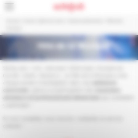
Panneau de gestion des cookies
Accueil
>
Culture, Sports et Loisirs
>
Grands événements
>
Fête de la
Musique
Fête de la Musique
Swing, jazz, rock, classique, folklorique, musique du
monde, chants, flamenco… la Fête de la Musique a lieu
chaque année à Schiltigheim dans une
ambiance
conviviale
, grâce à la participation des
musiciens
amateurs et professionnels bénévoles
qui souhaitent
y participer !
Si vous souhaitez vous inscrire, contactez le service
culturel !