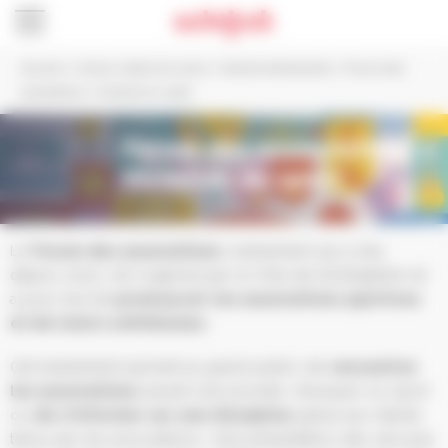
Panneau de gestion des cookies
Accueil
>
Culture, Sports et Loisirs
>
Grands événements
>
Forum des
associations x Victoires du sport
Forum des associations x
Victoires du sport
Le
Forum des associations
, événement qui a lieu
depuis 2022, est organisé par la Ville de Schiltigheim et
a pour but de
promouvoir les associations sportives
et de loisirs schilikoises.
Cet événement permet au grand public de
rencontrer
les associations
durant une journée, d’essayer un sport
ou
de s’informer sur une discipline
grâce aux stands
tenus par les associations. Une présentation des services