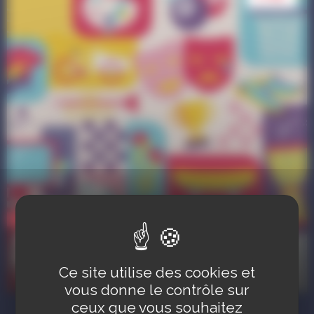
Manifestation
Forum des associations - Victoires du
sport
Ce site utilise des cookies et
Au Centre Sportif Nelson Mandela
vous donne le contrôle sur
ceux que vous souhaitez