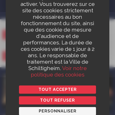
activer. Vous trouverez sur ce
PLUS D'ÉVÉNEMENTS
site des cookies strictement
nécessaires au bon
fonctionnement du site, ainsi
que des cookie de mesure
REPORTAGE VIDÉO
d'audience et de
performances. La durée de
ces cookies varie de 1 jour à 2
ans. Le responsable de
PRÉCÉDENTES ÉDITIONS
traitement est la Ville de
Schiltigheim.
Voir notre
politique des cookies
TOUT ACCEPTER
TOUT REFUSER
PERSONNALISER