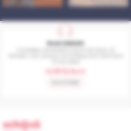
Riadh HABASSI
Coordinateur administratif du Service des Sports, de
l’Animation, de la Jeunesse, de la Politique de la Ville & de la
Vie Associative
03 88 83 84 01
NOUS ÉCRIRE