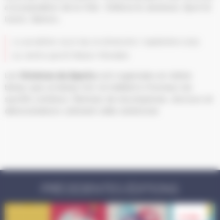
à la population de la Ville : Enfance & Jeunesse, Sport &
loisirs, Seniors…
La 4e édition aura lieu le dimanche 7 septembre 2025
au centre sportif Nelson Mandela.
Les
Victoires du Sports
sont organisées en même
temps que ce temps fort, et mettent à l’honneur les
sportifs schilikois. Remises de récompenses, discours et
démonstrations rythment cette cérémonie.
PRÉCEDENTES ÉDITIONS
7 sep.