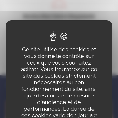
Service Etat Civil & Citoyenneté
03 88 83 84 56
Du lundi au mercredi de 8h30 à 12h et de 13h30 à 17h30, le jeudi de 13h30
à 17h30, le vendredi de 8h30 à 14h et le samedi matin de 9h à 12h (rendez-
vous pour papiers d'identité et retraits)
Ce site utilise des cookies et
NOUS ÉCRIRE
vous donne le contrôle sur
ceux que vous souhaitez
activer. Vous trouverez sur ce
site des cookies strictement
nécessaires au bon
D'AUTRES INFOS QUI POURRAIENT
fonctionnement du site, ainsi
VOUS INTÉRESSER :
que des cookie de mesure
d'audience et de
performances. La durée de
ces cookies varie de 1 jour à 2