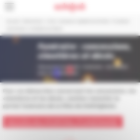
Panneau de gestion des cookies
Accueil
>
Démarches
>
Union, naissance, baptême & famille
>
Funéraire :
concessions, cimetières et décès
Funéraire : concessions,
cimetières et décès
Découvrez le portail « funéraire » de Schilick
pour vos démarches
Pour vos démarches concernant les concessions, les
cimetières et les décès, veuillez consulter le
portail funéraire de la Ville de Schiltigheim.
ACCÈS AU PORTAIL FUNÉRAIRE