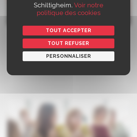
Schiltigheim.
Voir notre
politique des cookies
Modes de garde
TOUT ACCEPTER
Garde individuelle chez un professionnel agréé
TOUT REFUSER
Garde collective en établissement
Tarifs et attribution des places
PERSONNALISER
Voir tout