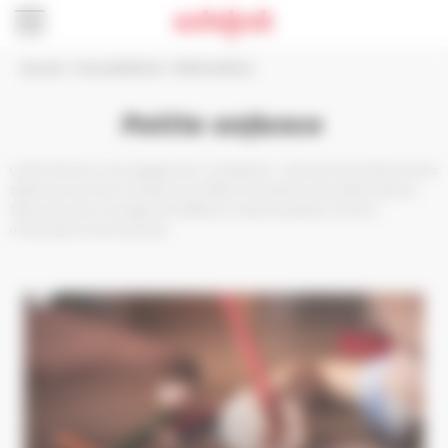
Panneau de gestion des cookies
Accueil
>
Vie quotidienne
>
Petite enfance
Petite enfance
Conformément à ses engagements, Schiltigheim, ville amie des enfants et des
bébés poursuit avec constance ses efforts en direction de la petite enfance.
Découvrez dans ces pages les différents modes de gardes, les lieux
d'information et de rencontre.