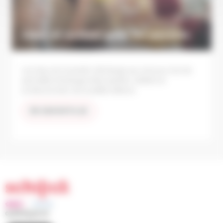
Lieux et actions pour les parents
Les lieux et moments d’échange qui ont pour but de
permettre l’échange entre parents, enfants et
professionnels de la petite enfance.
EN SAVOIR PLUS
03 88 83 90 00