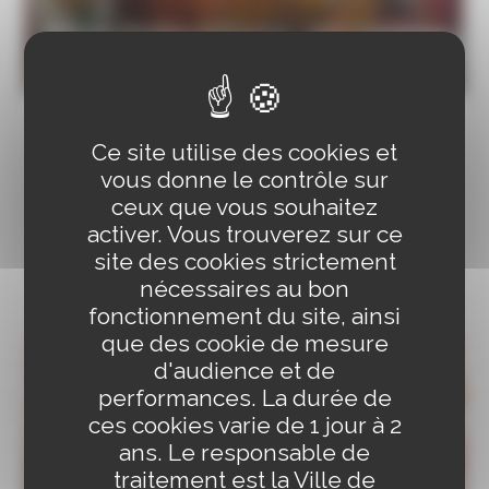
Relais Petite Enfance : informations
et conseils
Lieu d'information pour les parents sur les différents
Ce site utilise des cookies et
modes de garde et de développement du réseau
vous donne le contrôle sur
d'assistant-e-s maternel-le-s
ceux que vous souhaitez
EN SAVOIR PLUS
activer. Vous trouverez sur ce
site des cookies strictement
nécessaires au bon
fonctionnement du site, ainsi
que des cookie de mesure
d'audience et de
performances. La durée de
ces cookies varie de 1 jour à 2
ans. Le responsable de
traitement est la Ville de