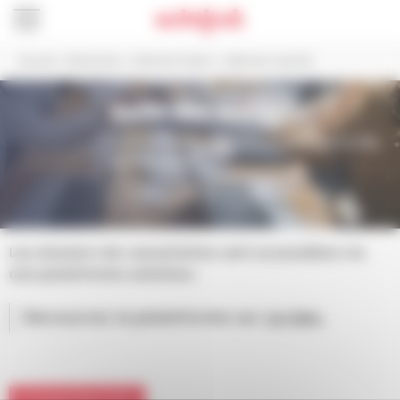
Panneau de gestion des cookies
Accueil
>
Démarches
>
Marchés Publics
>
Salle des marchés
Salle des marchés
Retrouvez
tous les marchés proposés par la Ville
de Schiltigheim
ACCÈS À LA SALLE DES MARCHÉS
Les dossiers de consultation sont accessibles via
une plateforme acheteur.
Découvrez la plateforme sur
ce lien.