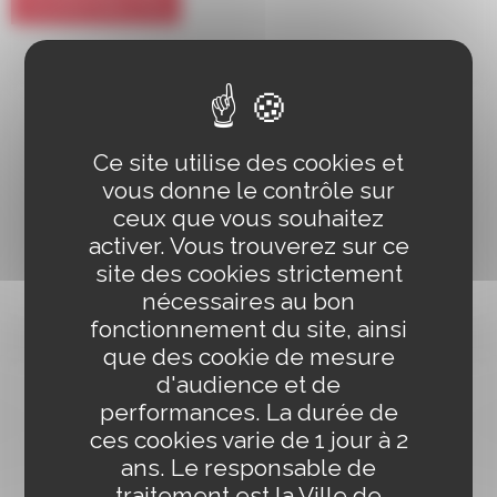
CONTACTS
Manon Pereira
Ce site utilise des cookies et
Cheffe du Service de la commande publique, des affaires
juridiques et des assurances
vous donne le contrôle sur
ceux que vous souhaitez
03 88 83 84 07
activer. Vous trouverez sur ce
ENVOYER UN MAIL
site des cookies strictement
nécessaires au bon
fonctionnement du site, ainsi
que des cookie de mesure
d'audience et de
performances. La durée de
Florentin Clerembaux
ces cookies varie de 1 jour à 2
Chargé de la commande publique et des affaires juridiques
ans. Le responsable de
03 88 83 90 00 / Poste 8141
traitement est la Ville de