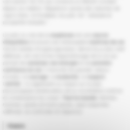
une section Tai-Chi qui conserve un effectif constant
depuis sa création. Rappelons qu’une des maximes de
Jigoro Kano, le fondateur du judo, fut “ entraide et
prospérité mutuelle ”.
Le judo ou voie de la
souplesse
est une
source
d’équilibre
et assure une remarquable
maîtrise de soi
.
Cet art martial d’origine japonaise, dérivé du ju-jitsu (self
défense), est une forme d’apprentissage de la vie qui
permet de
canaliser son énergie
et de
prendre
confiance en soi.
Il transmet de grandes valeurs
morales: le
courage
, la
modestie
, le
respect
,
l’
amitié
… Il a également un impact sur le plan
physiologique (amélioration de la coordination motrice
et connaissance du corps).
Tout le monde
, femmes,
hommes, jeunes et moins jeunes, peut s’exprimer,
s’affirmer, se confronter et s’épanouir.
Cours