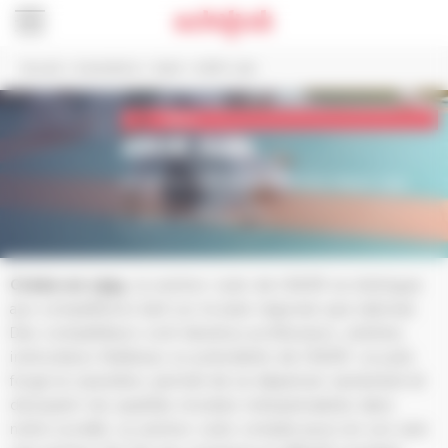
Panneau de gestion des cookies
Accueil
>
Associations
>
Sport
>
ASOR Judo
Sport
ASOR Judo
La section Judo de l’ASOR existe depuis 1954
SITE INTERNET
Créée en 1954
, la section Judo de l’ASOR se distingue
aux compétitions tant sur le plan régional que national.
Des compétiteurs sont devenus professeurs, arbitres,
instructeurs fédéraux ou présidents de l’ASOR. Le judo
forge le caractère, permet de se dépenser sainement et
d’acquérir les qualités morales indispensables dans
notre société. La section Judo compte aussi en son sein