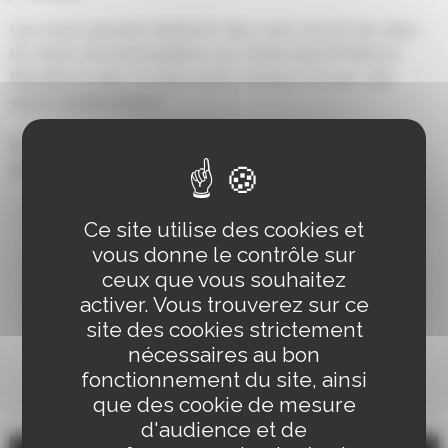
Les cours peuvent démarrer dès 5 ans, et ont lieu dans
les dojos de la Briqueterie, du Centre Sportif Nelson
Mandela et dans la salle d’arts martiaux du parc des
sports de Bischheim
Pour connaître les horaires des cours, merci de vous
informer sur cette page :
https://www.judo-asor.org
Ce site utilise des cookies et
vous donne le contrôle sur
ceux que vous souhaitez
ASOR Judo
activer. Vous trouverez sur ce
ENVOYER UN MAIL
site des cookies strictement
nécessaires au bon
fonctionnement du site, ainsi
que des cookie de mesure
LIEUX D'EXERCICE SCHILIKOIS
d'audience et de