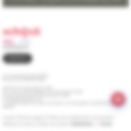
03 88 83 90 00
CONTACT
110 route de Bischwiller BP 98
67 302 SCHILTIGHEIM Cedex
Horaires d'ouverture de la mairie
Du Lundi au Jeudi de 8h30 à 12h et de 13h30 à 17h30
(le service Etat Civil est fermé le jeudi matin)
Le Vendredi de 8h30 à 14h
Le Samedi de 9h à 12h (pour les rendez-vous des papiers d'identité et pour les
retraits)
Contact
Mentions légales
Politique de confidentialité
Accessibilité
Politique de cookies
Gestion des cookies
Réalisation :
Yoozly