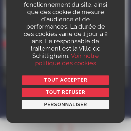
fonctionnement du site, ainsi
que des cookie de mesure
d'audience et de
performances. La durée de
ces cookies varie de 1 jour à 2
ans. Le responsable de
Patrimoine
traitement est la Ville de
Exposition « Le musée imaginaire de
Schiltigheim.
Voir notre
Franz Scheyder, architecte amoureux
politique des cookies
de l’Alsace (Esquisses et gravures
1905-1931) »
TOUT ACCEPTER
À la Ferme Linck, 22 rue d’Adelshoffen, Schiltigheim
TOUT REFUSER
PERSONNALISER
PLUS D'ÉVÉNEMENTS