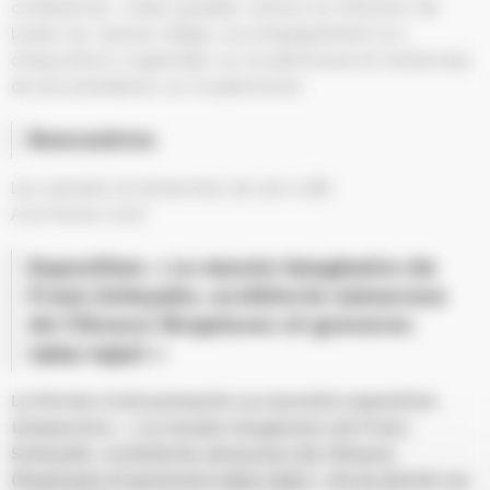
conférences, visites guidées, actions en direction de
toutes les classes d’âges, accompagnement lors
d’expositions organisées sur le patrimoine et recherches
de documentaires sur le patrimoine.
Rencontres
Les samedis et dimanches de 14h à 18h
A la Ferme Linck
Exposition « Le musée imaginaire de
Franz Scheyder, architecte amoureux
de l’Alsace (Esquisses et gravures
1905-1931) »
La Ferme Linck présente sa nouvelle exposition
temporaire, « Le musée imaginaire de Franz
Scheyder, architecte amoureux de l’Alsace,
(Esquisses et gravures 1905-1931) » du 31 janvier au