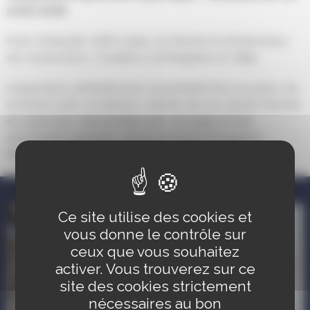
3 mai 2026.
Franz Scheyder (1876-1949), architecte et entrepreneur
de construction, s’installe à Schiltigheim en 1899.
L’exposition, présente pour la première fois au public de
la ferme Linck, 24 dessins, extraits de son carnet d’artiste
et 5 gravures, représentant des paysages et des
monuments alsaciens, dont la fameuse Droguerie
Schunck (30 rue principale à Schiltigheim)
Ce site utilise des cookies et
31 jan.
vous donne le contrôle sur
au
3 mai.
ceux que vous souhaitez
activer. Vous trouverez sur ce
site des cookies strictement
nécessaires au bon