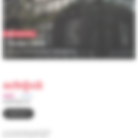
Patrimoine
Ferme Linck
22 rue d’Adelshoffen, Schiltigheim
03 88 83 90 00
CONTACT
110 route de Bischwiller BP 98
67 302 SCHILTIGHEIM Cedex