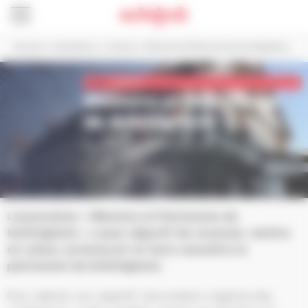
Panneau de gestion des cookies
Accueil
>
Associations
>
Culture
>
Mémoire et Patrimoine de Schiltigheim
Culture
Mémoire et Patrimoine
de Schiltigheim
S’inscrire dans l’histoire de la ville
SITE INTERNET
L’association « Mémoire et Patrimoine de
Schiltigheim » a pour objectif de recenser, mettre
en valeur, promouvoir et faire connaître le
patrimoine de Schiltigheim.
Pour réaliser son objectif, l’association organise des