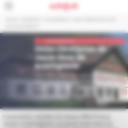
Panneau de gestion des cookies
Accueil
>
Associations
>
Vie quotidienne
>
Union Chrétienne de Jeune
Gens de Schiltigheim
Vie quotidienne
Union Chrétienne de
Jeune Gens de
Schiltigheim
L’association gère depuis un
centre de vacances
d’une capacité de 65 couchages situé près de
Sainte Marie aux Mines à Echery
.
SITE INTERNET
L’association, membre du réseau YMCA France,
basée à Schiltigheim a un passé faste dans les