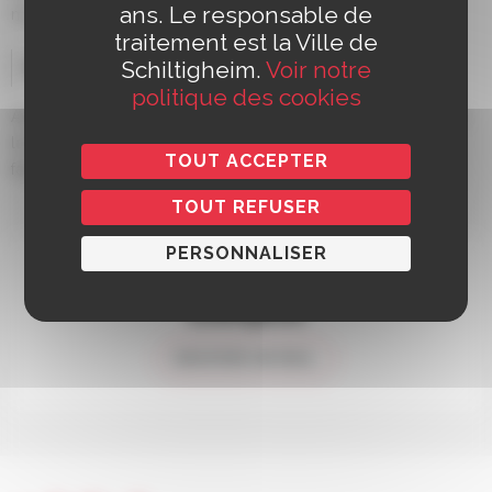
ans. Le responsable de
mines, ferme pédagogique ).
traitement est la Ville de
Schiltigheim.
Voir notre
Détails des activités
politique des cookies
Avec une base à Schiltigheim, les membres travaillent à
la mise à disposition d’un centre de vacances pour
TOUT ACCEPTER
favoriser les rencontres et le mieux-vivre ensemble.
TOUT REFUSER
PERSONNALISER
Union Chrétienne de Jeunes Gens de
Schiltigheim
ENVOYER UN MAIL