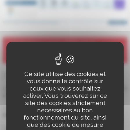
COMMENT S’INSCRIRE AUX
ACTIVITÉS PÉRISCOLAIRES ET
EXTRA SCOLAIRES ?
Ce site utilise des cookies et
Démarche
vous donne le contrôle sur
ceux que vous souhaitez
Les familles auront accès l’espace citoyen premium via la
activer. Vous trouverez sur ce
plateforme CONCERTO.
site des cookies strictement
L’inscription aux activités périscolaires se fait
en trois
nécessaires au bon
temps
:
fonctionnement du site, ainsi
que des cookie de mesure
Etape 1 – « Dossier Administratif