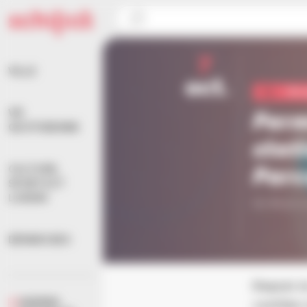
Panneau de gestion des cookies
Accueil
>
Agenda
>
Vie quotidienne
>
Permanence 
7
VILLE
oct.
Vie 
Per
VIE
QUOTIDIENNE
stat
Parc
CULTURE,
SPORTS ET
LOISIRS
De 8h30 à 
DÉMARCHES
Depuis l
AGENDA
confiée 