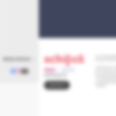
110 route de B
MÉDIA PRESSE
67 302 SCHIL
Horaires d'ouv
Du Lundi au J
(le service Eta
03 88 83 90 00
Le Vendredi d
Le Samedi de 9
CONTACT
retraits)