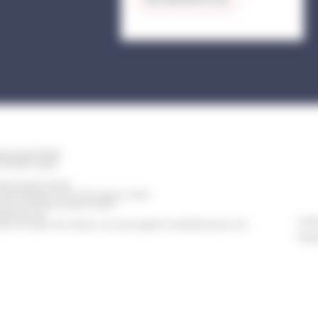
ischwiller BP 98
TIGHEIM Cedex
erture de la mairie
eudi de 8h30 à 12h et de 13h30 à 17h30
t Civil est fermé le jeudi matin)
e 8h30 à 14h
Conta
h à 12h (pour les rendez-vous des papiers d'identité et pour les
Polit