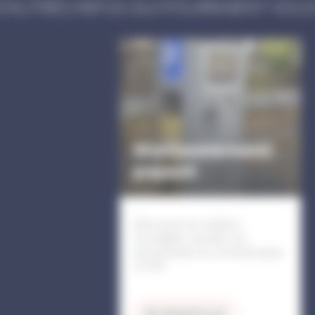
D'AUTRES INFOS QUI POURRAIENT VOUS
Stationnement
payant
Découvrez les secteurs
horodatées, les tarifs, les
abonnements et comment payer
un FPS
EN SAVOIR PLUS