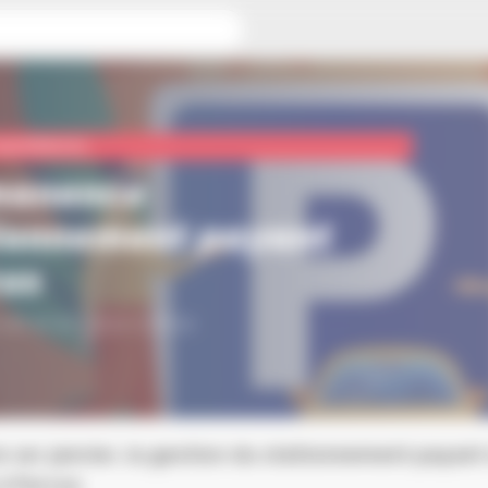
stationnement payant Parcus
quotidienne
manence
ionnement payant
us
12h et de 13h30 à 17h30
e 1er janvier, la gestion du stationnement payant
à Parcus.