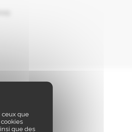
bourg
ur ceux que
s cookies
insi que des