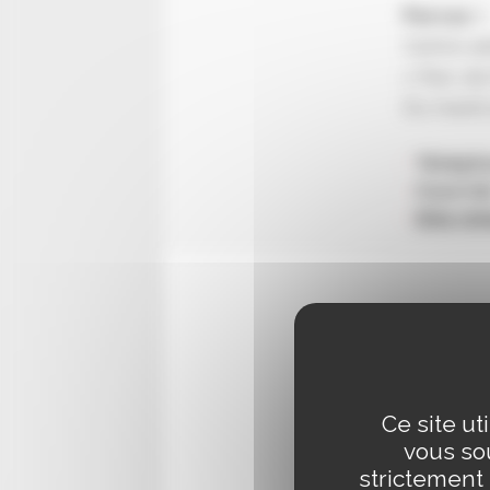
Parcus +
Centre ad
1 Parc de
Du mardi 
Téléph
Courrie
Site in
Ce site ut
vous sou
strictement