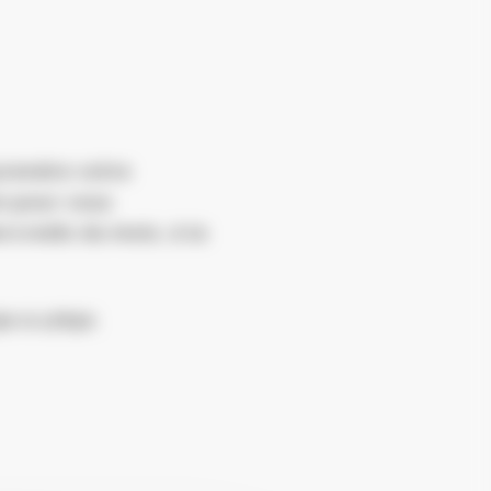
prendre votre
n pour vous
credis du mois, à la
30 à 17h30.