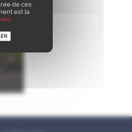
urée de ces
ment est la
kies
SER