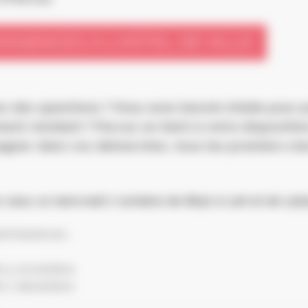
ANENCES À L’HÔTEL DE VILLE
z des questions ? Vous avez besoin d’aide pour 
nt résidant ? Parcus se tient à votre dispositio
ner dans vos démarches, tous les premiers mer
-vous ce mercredi 7 octobre de 8h30 à 12h et de 13h
permanences :
i 4 novembre
i 2 décembre