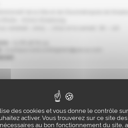
ministratif de la Ville et de l’Eurométropole de Stras
 l’Étoile – 67000 Strasbourg
au vendredi : 10h15 – 17h30 et le samedi : 8h – 12h
one
: 03 68 98 65 94
l
: boutique.voirie.schiltigheim@parcus.com
ternet
ilise des cookies et vous donne le contrôle s
haitez activer. Vous trouverez sur ce site de
 nécessaires au bon fonctionnement du site, a