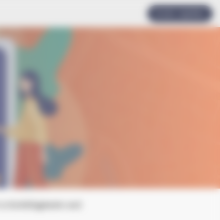
Accès rapides
 à Schiltigheim est