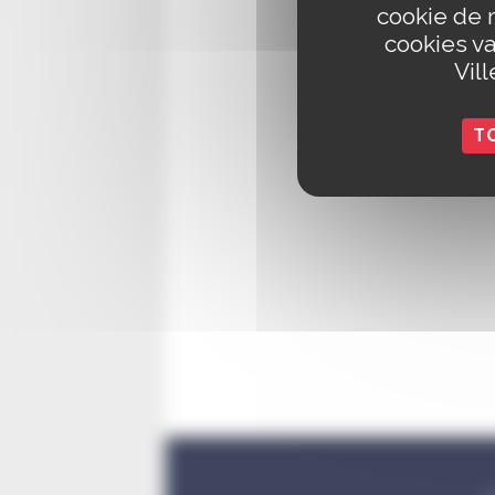
cookie de 
cookies va
Vil
T