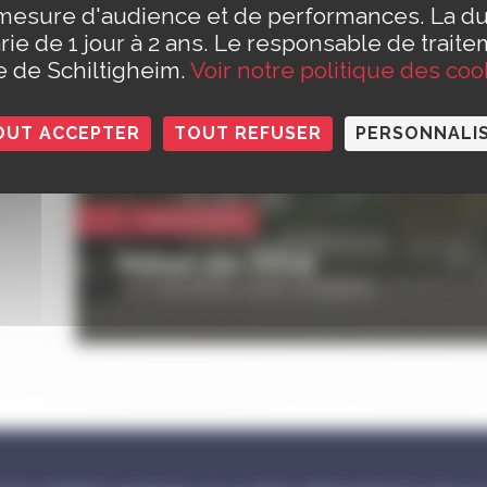
mesure d'audience et de performances. La d
rie de 1 jour à 2 ans. Le responsable de traite
le de Schiltigheim.
Voir notre politique des coo
OUT ACCEPTER
TOUT REFUSER
PERSONNALI
Vie municipale
Hôtel de Ville
110 route de Bischwiller, Schiltigheim