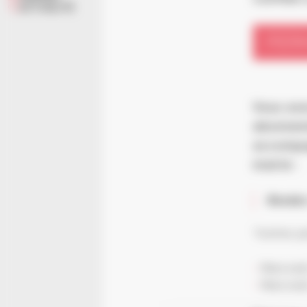
ACTUALITÉ
PERM
Vous ave
abonneme
accompag
mairie :
Rendez
*Autres 
Mercred
Mercred