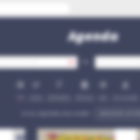
Agenda
Au
Tout
Culture
Manifestation
Patrimoine
Sport
Vie municipale
Je suis organisateur et je souhaite
ANNONCER UN ÉV