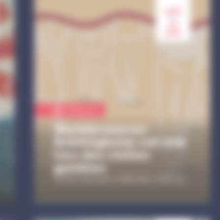
4 jul.
au
22
aoû.
Patrimoine
(Re)découvrez
Schiltigheim cet été
lors des visites
guidées
Cet été, participez à différentes visites guidées organisées par la Ville à Schiltigheim !