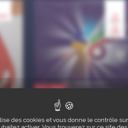
aoû.
17
aoû.
au
23
aoû.
Sport
Championnat
d'Europe de Cecifoot
À Strasbourg
ilise des cookies et vous donne le contrôle s
haitez activer. Vous trouverez sur ce site de