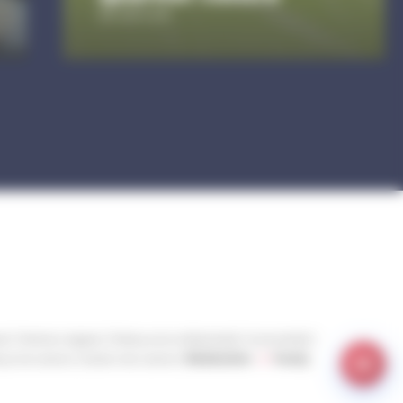
De 17h à 21h
ct
Mentions légales
Politique de confidentialité
Accessibilité
ique de cookies
Gestion des cookies
Réalisation :
Yoozly