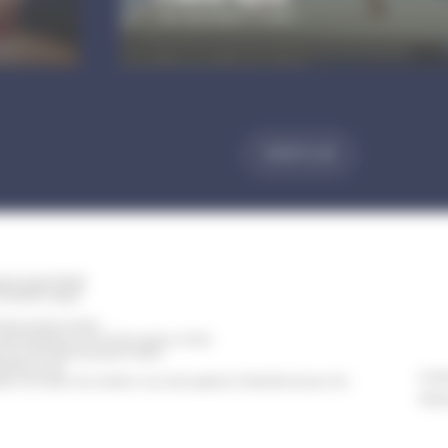
Au Gymnase Leclerc
VOIR PLUS
ischwiller BP 98
TIGHEIM Cedex
erture de la mairie
eudi de 8h30 à 12h et de 13h30 à 17h30
t Civil est fermé le jeudi matin)
e 8h30 à 14h
Conta
h à 12h (pour les rendez-vous des papiers d'identité et pour les
Polit