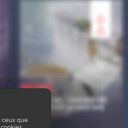
21
aoû.
au
23
aoû.
Sport
Eurocup - tournoi de
handball grand-est
Tournoi U17F / U18M
ur ceux que
s cookies