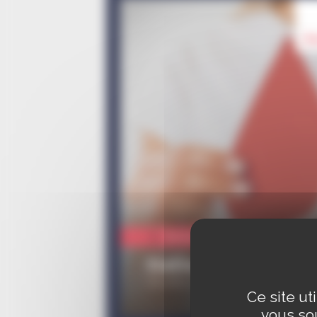
6 
Vie quotidienne
Collecte de sang
De 16h30 à 20h / Mairie
Ce site ut
vous sou