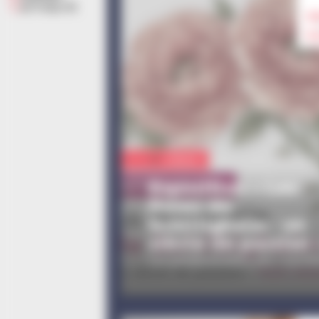
ACTUALITÉ
9 
6 
Culture
Exposition « Les
Roses de
Schiltigheim : un
siècle de passion 