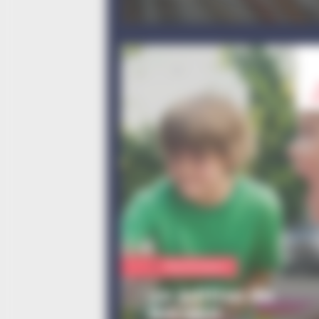
a
Manifestation
4e édition du
BALàSO