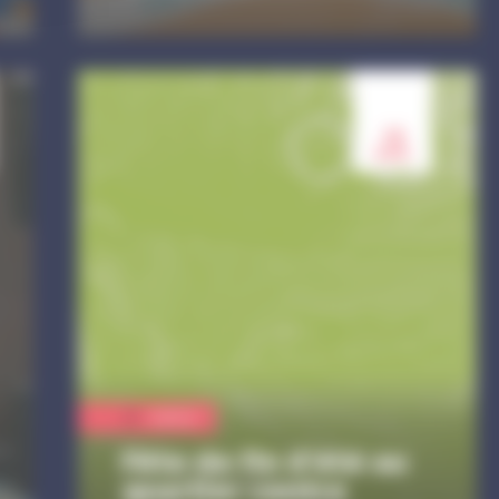
29
aoû.
Culture
Fête de fin d'été au
quartier centre