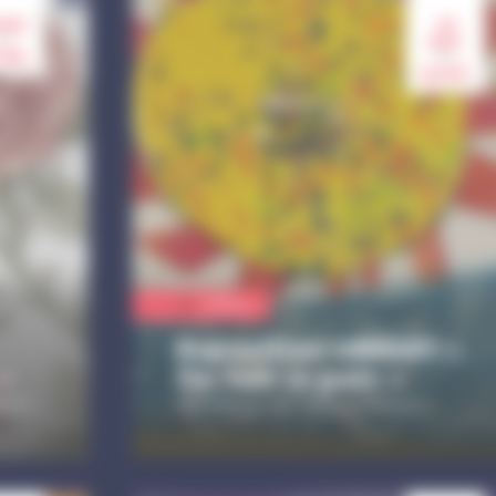
mai.
20
au
mai.
sep.
au
9 aoû.
Culture
Exposition UNIDAY «
»
On fait la paix »
Les samedis et dimanches / À la Ferme Linck
Réalisée par des enfants schilikois !