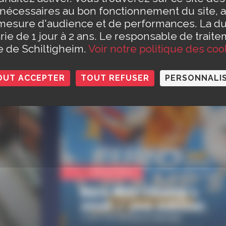
 nécessaires au bon fonctionnement du site, a
mesure d'audience et de performances. La d
rie de 1 jour à 2 ans. Le responsable de traite
26
28
le de Schiltigheim.
Voir notre politique des coo
oû.
aoû.
au
au
28
30
oû.
aoû.
OUT ACCEPTER
TOUT REFUSER
PERSONNALI
Manifestation
Euro Mini Champ's
2026 / 20e édition
Centre Sportif Nelson Mandela