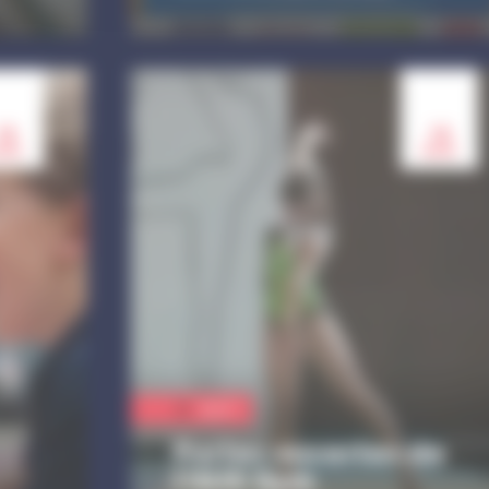
29
29
oû.
aoû.
Sport
Portes ouvertes de
l'AUS Gym