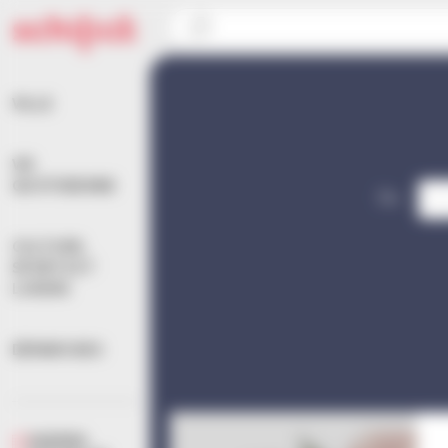
Panneau de gestion des cookies
Accueil
>
Agenda
>
Vie quotidienne
VILLE
VIE
QUOTIDIENNE
Du
CULTURE,
SPORTS ET
LOISIRS
DÉMARCHES
AGENDA