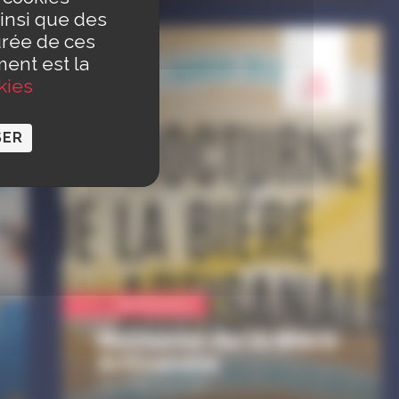
insi que des
urée de ces
ment est la
29
kies
aoû.
SER
Manifestation
Nocturne de la Bière
Artisanale
Aux Halles du Scilt