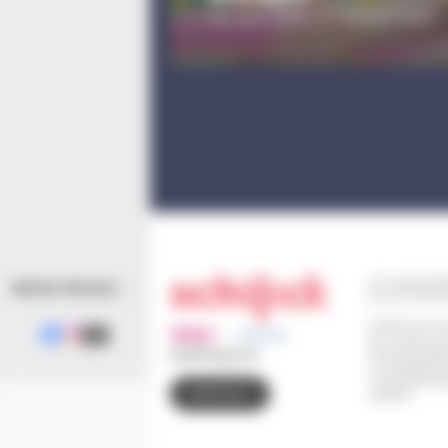
Par l'association SO! Schilick Ouest
110 route de B
MÉDIA PRESSE
67 302 SCHIL
Horaires d'ouv
Du Lundi au J
(le service Eta
03 88 83 90 00
Le Vendredi d
Le Samedi de 9
CONTACT
retraits)