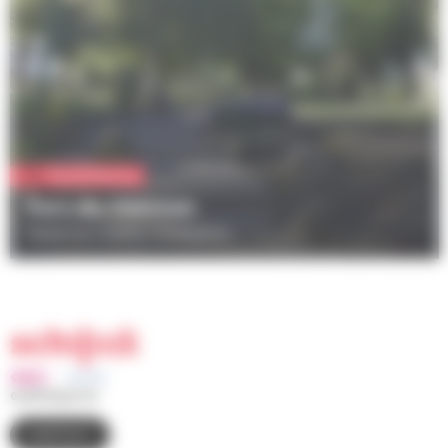
Vie quotidienne
Parc du Château
Square du Château, Schiltigheim
03 88 83 90 00
CONTACT