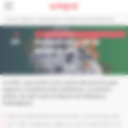
Panneau de gestion des cookies
Accueil
>
Agenda
>
Vie quotidienne
>
Rendez-vous de la biodiversité
8
Vie quotidienne
jul.
Rendez-vous de la
biodiversité
De 19h à 22h
Au Square du Château
La Ville, vous invite à une soirée découverte pour
explorer la biodiversité schilikoise, ce mardi 8
juillet, de 19h à 22h au Square du Château à
Schiltigheim.
Elle fourmille partout et en tout lieu, vous ne voyez pas
qui ?! Elle change de visage d’un bout à l’autre de la rue