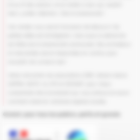
et au fil des saisons, et se révèle à ceux qui veulent
bien y prêter attention. C’est la biodiversité !
Ces rendez-vous seront l’occasion de découvrir les
petites bêtes de Schiltigheim, mais aussi la démarche
de l’Atlas de la biodiversité communale. Des animateurs
et naturalistes seront disponibles en continu pour
accueillir les curieu(x).ses.!
Venez rencontrer les associations SINE, Alsace nature,
GEPMA, BUFO, la LPO et ODONAT, pour mieux
comprendre l’environnement qui vous entoure et savoir
comment observer certaines espèces locales.
Gratuit, pour tous les publics, petits et grands.