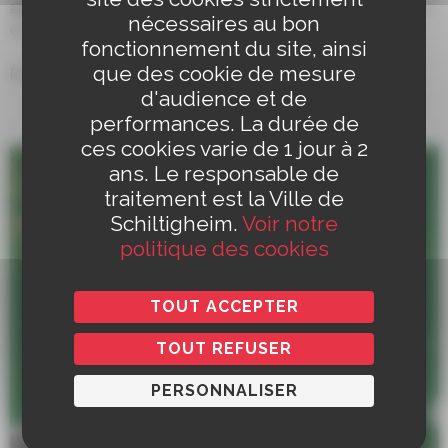
schiltigheim.fr
(photo(s), lieu et date de l’observation à
nécessaires au bon
envoyer).
fonctionnement du site, ainsi
que des cookie de mesure
Pour plus d’informations :
d'audience et de
performances. La durée de
ces cookies varie de 1 jour à 2
ans. Le responsable de
traitement est la Ville de
Schiltigheim.
Voir notre
politique des cookies
TOUT ACCEPTER
TOUT REFUSER
PERSONNALISER