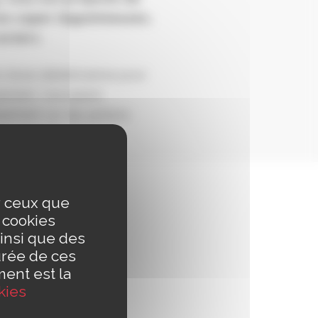
ces super légumineuses,
eclerc.
 d’une diététi
cienne pour
ement.
L’occasion
lement sur les actions
responsable.
ur ceux que
s cookies
insi que des
urée de ces
ment est la
kies