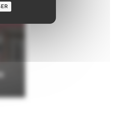
SER
c