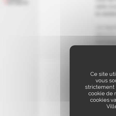
ACTUALITÉ
venir à 
le vendr
Les légu
découvrir
d’échange
menées 
Ce site ut
vous sou
strictement
cookie de 
cookies va
Vil