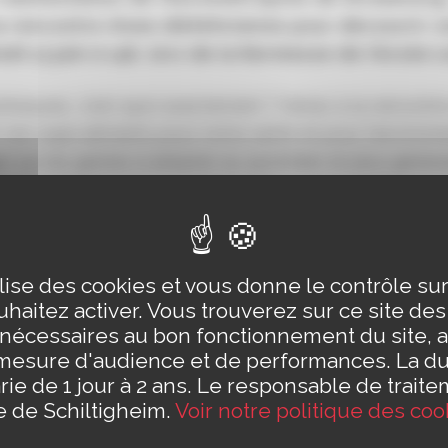
la rencontre d’une diététicienne pour découvrir 
edi 13 juin à 14h, lors de la Kermesse de l’école L
mineuses, c’est quoi exactement
? Venez à la rencontre
 ces supe ali
ments pour notre santé et pour l’envi
ronn
r sur les gestes
à adopter au quotidien et plus
généra
sur
le territoire pour une alimentation plus
durable et 
ilise des cookies et vous donne le contrôle s
haitez activer. Vous trouverez sur ce site de
 nécessaires au bon fonctionnement du site, a
mesure d'audience et de performances. La d
rie de 1 jour à 2 ans. Le responsable de traite
le de Schiltigheim.
Voir notre politique des coo