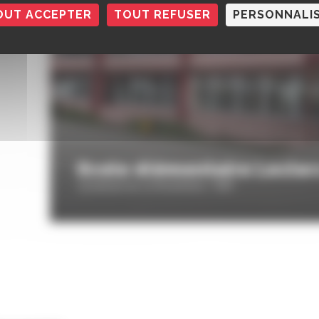
OUT ACCEPTER
TOUT REFUSER
PERSONNALI
Ecole élémentaire Lecler
15 avenue du 23 Novembre / REP