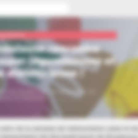
 rencontre des super légumineuses et d’une diététicienne !
quotidienne
abuleuse rencontre
super légumineuses et
e diététicienne !
dre des Rendez-vous de l’alimentation de
ropole de Strasbourg
cadre de la semaine de l’alimentation saine et 
l’alimentation de l’Eurométropole de Strasbourg