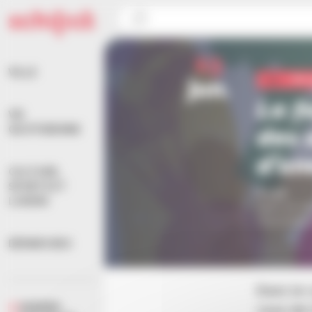
Panneau de gestion des cookies
Accueil
>
Agenda
>
Vie quotidienne
>
La fabuleuse
13
VILLE
jun.
Vie 
La f
VIE
des 
QUOTIDIENNE
d’un
CULTURE,
SPORTS ET
À 14h
LOISIRS
Dans le ca
l’Euromét
DÉMARCHES
Dans le 
AGENDA
vous de 