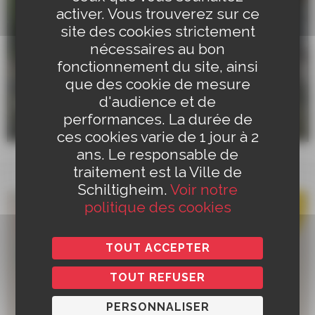
activer. Vous trouverez sur ce
site des cookies strictement
nécessaires au bon
fonctionnement du site, ainsi
que des cookie de mesure
d'audience et de
Verger du Dinghof
performances. La durée de
37 Rue d'Adelshoffen, 67300 Schiltigheim
ces cookies varie de 1 jour à 2
ans. Le responsable de
traitement est la Ville de
Schiltigheim.
Voir notre
politique des cookies
TOUT ACCEPTER
TOUT REFUSER
PERSONNALISER