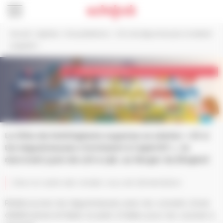
Panneau de gestion des cookies
Accueil
>
Agenda
>
Vie quotidienne
>
« Et si les légumineuses s’invitaient
à l’apéritif »
3
Vie quotidienne
jun.
"Et si les légumineuses
s'invitaient à l'apéritif"
La Ville de Schiltigheim organise un atelier « Et si
les légumineuses s’invitaient à l’apéritif », le
mercredi 3 juin de 17h à 19h, au Verger du Dinghof.
Dans le cadre des rendez-vous de l’alimentation
Redécouvrez les légumineuses avec les conseils d’une
diététicienne et faites le plein d’idées pour les cuisiner à