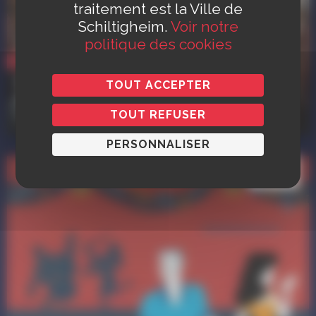
traitement est la Ville de
Schiltigheim.
Voir notre
politique des cookies
Culture
RDV Contes à la Médiathèque Frida
TOUT ACCEPTER
Kahlo
TOUT REFUSER
Dès 3 ans
PERSONNALISER
24 fév.