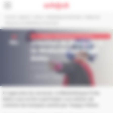
Panneau de gestion des cookies
Accueil
>
Agenda
>
Culture
>
Médiathèque Frida Kahlo
>
Création de
Masques à la Médiathèque Frida Kahlo
21
Culture > Médiathèque Frida Kahlo
fév.
Création de Masques à
la Médiathèque Frida
Kahlo
De 10h30 à 12h30
INSCRIPTIONS
À l’approche du carnaval, la Médiathèque Frida
Kahlo vous invite à participer à un atelier de
création de masques animé par Tanguy Chêne.