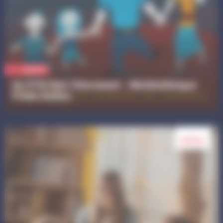
Culture
Au P’tit Bal Charmant - Médiathèque
Frida Kahlo
28 fév.