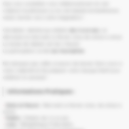
Que vous souhaitiez vous métamorphoser en une
créature mystérieuse ou en une beauté enchanteresse,
venez donner vie à votre imagination !
Cet atelier, destiné aux enfants
de 7 à 10 ans
, se
déroulera le mercredi 21 février 2024 de 10h30 à 12h30.
La durée de l’atelier est de 2 heures.
La participation se fait
sur inscription
.
Ne manquez pas cette occasion de laisser libre cours à
votre créativité et de préparer votre masque festif pour
célébrer le carnaval !
Informations Pratiques :
Date et Heure :
Mercredi 21 février 2024, de 10h30 à
12h30
Public :
Enfants de 7 à 10 ans
Lieu :
Médiathèque Frida Kahlo,