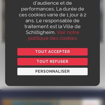
d'audience et de
performances. La durée de
ces cookies varie de 1 jour à 2
ans. Le responsable de
L'Oasis (Lieu d'Accueil Parents-
traitement est la Ville de
Enfants)
Schiltigheim.
Voir notre
3 rue de Normandie
politique des cookies
TOUT ACCEPTER
TOUT REFUSER
PERSONNALISER