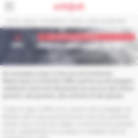
Panneau de gestion des cookies
Accueil
>
Agenda
>
Vie quotidienne
>
Enfance
>
Atelier massage-bébé
13
Vie quotidienne > Enfance
nov.
Atelier massage-bébé
Par la Collectivité Européenne d’Alsace
En novembre 2025, le Service de Protection
Maternelle et Infantile (PMI) souffle ses 80 bougies,
célébrant ainsi huit décennies au service des futurs
parents, des parents, des enfants et des jeunes.
Créée en 1945, la PMI a pour mission d’accompagner les
familles dès la grossesse et tout au long des premières
années de la vie de leur enfant. Ce service est accessible
à tous, gratuitement, et constitue un véritable outil de