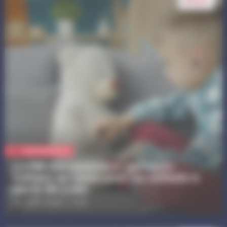
18 nov.
Vie quotidienne
La PMI des nounours : parcours
ludique de santé pour les enfants à
partir de 3 ans
Au LAPE L’Oasis / À 9h