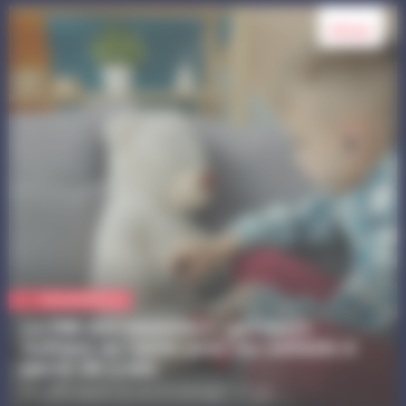
18 nov.
Vie quotidienne
La PMI des nounours : parcours
ludique de santé pour les enfants à
partir de 3 ans
Au LAPE Apedi (33 rue du barrage) / À 14h