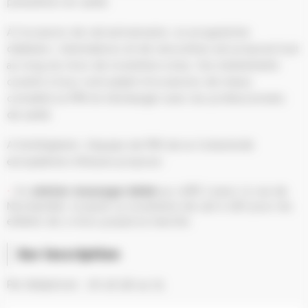
prévention en santé.
À l’occasion de cet anniversaire, un programme
d’ateliers, d’animations et de rencontres est proposé tout
au long du mois de novembre 2025. Ces événements
ouverts à tous sont autant d’occasions de mieux
connaître la PMI et d’échanger avec les professionnels
de santé.
A Schiltigheim, l’équipe de PMI de la Collectivité
européenne d’Alsace propose :
Un
atelier massage-bébé
au LAPE L’oasis (3 rue de
Normandie), le jeudi 13 novembre de 14h à 16h pour les
enfants de 3 mois jusqu’à la marche,
Sur inscription
Par téléphone : 06 46 58 44 75