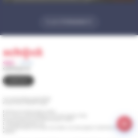
PLUS D'ÉVÉNEMENTS
03 88 83 90 00
CONTACT
110 route de Bischwiller BP 98
67 302 SCHILTIGHEIM Cedex
Horaires d'ouverture de la mairie
Du Lundi au Jeudi de 8h30 à 12h et de 13h30 à 17h30
(le service Etat Civil est fermé le jeudi matin)
Le Vendredi de 8h30 à 14h
Le Samedi de 9h à 12h (pour les rendez-vous des papiers d'identité et pour les
retraits)