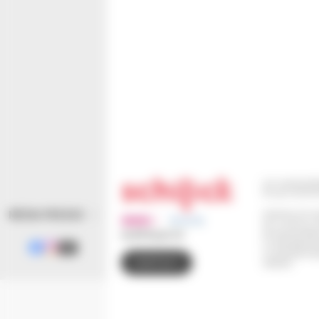
110 route de B
67 302 SCHIL
Horaires d'ouv
MÉDIA PRESSE
Du Lundi au J
(le service Eta
03 88 83 90 00
Le Vendredi d
Le Samedi de 9
CONTACT
retraits)