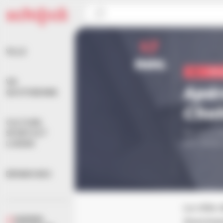
Panneau de gestion des cookies
Accueil
>
Agenda
>
Vie quotidienne
>
Apéro Music’
17
VILLE
nov.
Vie 
VIE
Apér
QUOTIDIENNE
Chak
CULTURE,
De 11h à 1
SPORTS ET
aux Halles
LOISIRS
DÉMARCHES
La ville
AGENDA
Gourmand