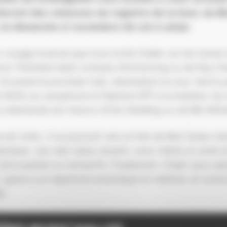
teront des chansons du registre de la Soul, du Bl
le dimanche 17 novembre de 11h à 12h30.
n voyage musical que nous invite Chakir, sur les traces
ce. Première halte, le blues d’Armstrong ou de Ray Ch
 On prend le prochain train, destination la soul. Servis
 NUSS au saxophone et Maxime EPP à la batterie, les
 réentendre les trésors d’Otis Redding ou de Bill With
re est riche ; il se poursuit vers la folk de Bob Dylan m
tendues, vers des tubes récents, avec même un arrêt d
l’atmosphère se réchauffe. Finalement, Chakir aura ral
, grâce à un répertoire éclectique et maîtrisé, et surt
é.