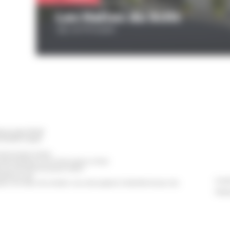
Les Halles du Scilt
15b rue Principale
ischwiller BP 98
TIGHEIM Cedex
erture de la mairie
eudi de 8h30 à 12h et de 13h30 à 17h30
t Civil est fermé le jeudi matin)
e 8h30 à 14h
Conta
h à 12h (pour les rendez-vous des papiers d'identité et pour les
Polit