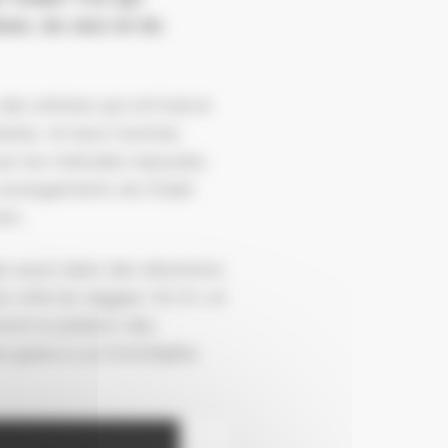
ues, du Jazz et du
 des artistes qui ont bercé
arles, et leurs hymnes
 par les mélodies enjouées
 arrangements de Chakir
ers.
ais aussi dans des directions
u côté du reggae. On rit, on
lumé le jukebox des
out grâce à sa formidable