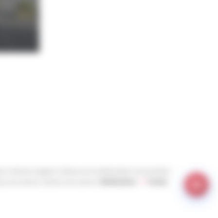
ct
Mentions légales
Politique de confidentialité
Accessibilité
ique de cookies
Gestion des cookies
Réalisation :
Yoozly