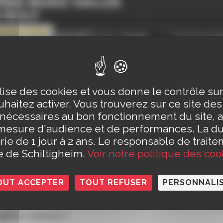
ilise des cookies et vous donne le contrôle s
haitez activer. Vous trouverez sur ce site de
 nécessaires au bon fonctionnement du site, a
mesure d'audience et de performances. La d
rie de 1 jour à 2 ans. Le responsable de traite
le de Schiltigheim.
Voir notre politique des coo
OUT ACCEPTER
TOUT REFUSER
PERSONNALI
ous le dimanche 17 novembre de 11h à 12h30 dans
apéro concert !