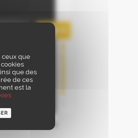
ur ceux que
s cookies
insi que des
urée de ces
ment est la
kies
SER
 les Halles du Scilt