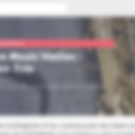
Halles : Chakir Trio
quotidienne
o Music'Halles :
ir Trio
2h30
 du Scilt, 15b rue Principale, 67300 Schiltigheim
 de Schiltigheim et les commerçants des Halles du
es de Schiltigheim vous invitent à venir écouter