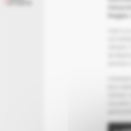
ACTUALITÉ
interprè
Reggae, 
C’est à u
son enfan
vibrants.
de Marine
donnent à
L’itinérai
plus inat
s’émeut, 
souvenirs
générosit