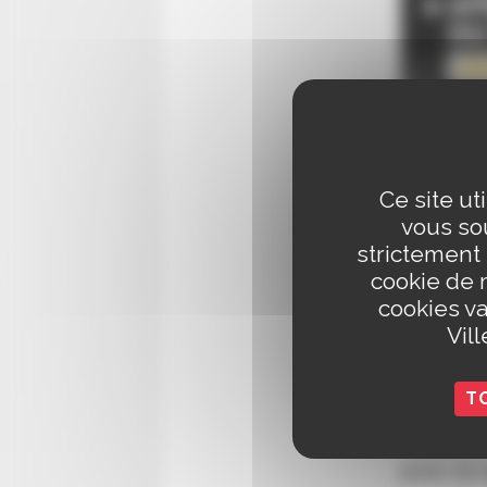
Ce site ut
vous sou
strictement
cookie de 
cookies va
Vil
T
Rendez-v
pour un 