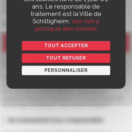
des boissons fraîches dans une ambiance conviviale.
ans. Le responsable de
Options végétariennes disponibles !
traitement est la Ville de
Schiltigheim.
Voir notre
GLACIER ARTISANAL
politique des cookies
UNE JOURNÉE RESPECTUEUSE DE
TOUT ACCEPTER
L’ENVIRONNEMENT
TOUT REFUSER
Pensez aux transports doux !
PERSONNALISER
Des parkings à vélo sont disponibles pour l’occasion.
L’évènement est accessible via la ligne B du tram (arrêts
Rives de l’Aar ou Futura Glacière). Vous pouvez
également retrouver l’événement sur Covievent afin de
trouver des covoitureurs. Par ici pour covoiturer !
Un évènement éco-responsable