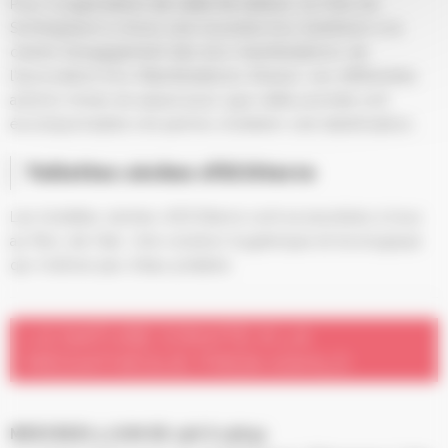
Pour l’organisation de cette 6e édition, la Ville de
Schiltigheim a choisi une nouvelle fois d’adhérer à la
charte d’engagement des éco-manifestations de
l’association Eco-Manifestations Alsace. Les différentes
actions mises en place pour que cette journée soit
écoresponsable ont permis d’obtenir une labellisation.
Toilettes sèches d’ECOterre
Les toilettes sèches d’ECOterre sont accessibles à tous
au Parc de l’Aar. Une solution hygiénique et écologique
qui n’utilise pas d’eau potable.
LA NATURE S’INVITE À LA
MÉDIATHÈQUE FRIDA KAHLO
MERCREDI 3 JUIN DE 15H À 15H45