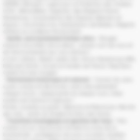
GEPMA, Ethosph’r, Ligue pour la Protection des Oiseaux
(LPO), 1BillionBees, Asapistra, Sea Sheperd France
Strasbourg, Conservatoire des Espaces Naturels en
Alsace, Lire et faire lire, Distributions de Bulbes, Regards
d’Élève sur la Nature (Ecole Exen)
Santé, environnement & bien-être
/ Bouger,
respirer et profiter de la nature : prenez soin de vous et
de l’environnement qui vous entoure !
A mon rythme, Atelier santé ville, Aviron Strasbourg 1881,
Ride and (S)chil, Scouts et Guides de France, Rigol’jeux,
Cadr67 & Club Vosgien
Patrimoine historique et naturel
/ Ouvrez les yeux,
soyez curieux et découvrez votre ville autrement :
chaque recoin, chaque jardin et chaque cours d’eau
recèle une histoire à explorer !
Portes ouvertes au jardin, Mémoire et Patrimoine, Marché
des sens, Jardin du Dinghof & Amis des Roses
Transition écologique et gestion de l’eau
/ Nos
rivières et nos ressources forment le socle de la
biodiversité : protégeons-les pour un avenir durable.