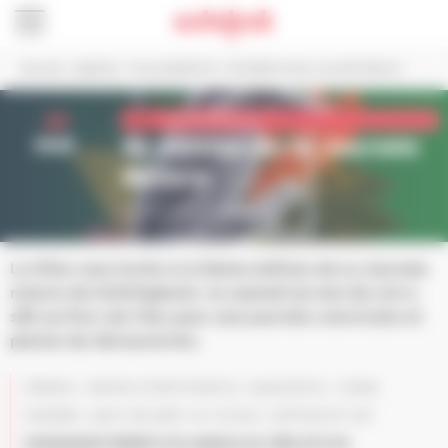
Panneau de gestion des cookies
Accueil
>
Agenda
>
Vie quotidienne
>
6e édition de la Journée Nature
30
Vie quotidienne
mai.
6e édition de la Journée
Nature
De 11h à 18h au Parc de l’Aar
La Ville vous invite à la 6ème édition de la Journée
nature de Schiltigheim, le samedi 30 mai de 11h à
18h au Parc de l’Aar pour une journée conviviale et
pleine de découvertes.
Ateliers, stands d’informations, expositions, visites,
balades, sport de plein air et jeux rythmeront cet
événement dédié à la nature en ville et à la