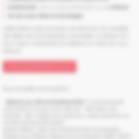
biodiversité
, avec un focus particulier sur la
richesse
de nos cours d’eau et nos berges
.
Cette édition sera l’occasion de découvrir les résultats
de l’Atlas de la biodiversité communale, un temps fort
pour mieux comprendre et célébrer le vivant qui nous
entoure.
PROGRAMMATION
Pour les petits et les grands !
Nature en ville et biodiversité /
La biodiversité,
c’est toute la vie qui nous entoure : des fleurs aux
insectes, des oiseaux aux poissons, venez explorer ce
monde secret et fascinant !
Alsace Nature, Atlas de la Biodiversité Communale,
Strasbourg Initiation Nature Environnement (SINE), BUFO,