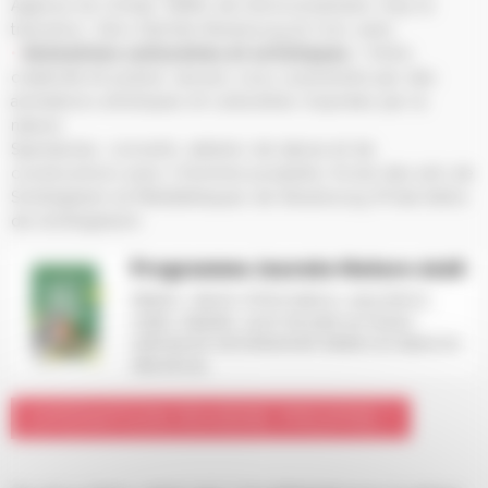
Agence du Climat, SAMU de l’environnement, Hop la
transition, Zéro Déchet Strasbourg & Cols verts
Animations culturelles et artistiques
/ Entre
créativité et poésie, laissez-vous surprendre par des
animations artistiques et culturelles inspirées par la
nature.
Spectacles, concerts, ateliers de danse et de
constructions avec L’Homme poubelle, Ecole des arts de
Schiltigheim et Médiathèques de Strasbourg (Frida Kahlo
de Schiltigheim)
Programme Journée Nature 2026
Ateliers, stands d’informations, expositions,
visites, balades, sport de plein air et jeux
rythmeront cet événement dédié à la nature en
ville et à la...
OPÉRATION RIVIÈRE PROPRE !