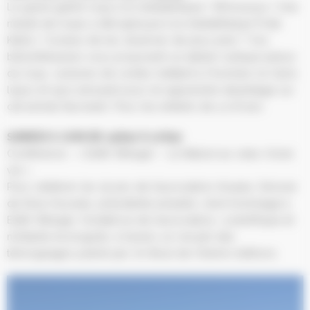
Le grand gentil loup à la médiathèque ! Whouuuuu ! Une
meute de loups a été aperçue à la médiathèque Frida
Kahlo ! Curieux de les observer de plus près ? Vos
bibliothécaires vous proposent un atelier ludique autour
du loup. Lectures de contes mettant à l’honneur le Canis
lupus et quiz amusant pour en apprendre davantage sur
cet animal fascinant. Pour les enfants de 4 à 8 ans.
SAMEDI 6 JUIN DE 15H30 À 17H30
Conférence : « Edith Wenger – La Nature au cœur d’une
vie »
Pour célébrer les 25 ans de l’association Aruana, Simone
da Silva Gouveia, présidente actuelle, rend hommage à
Edith Wenger, fondatrice de l’association, scientifique et
militante écologiste, à travers un recueil des
témoignages publié par Un Bout de Chemin éditions.