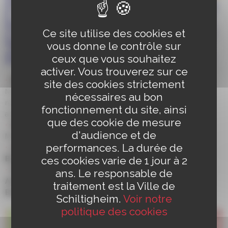
Ce site utilise des cookies et
vous donne le contrôle sur
ceux que vous souhaitez
activer. Vous trouverez sur ce
Rue de Lauterbourg
site des cookies strictement
Mise en place d’une bande cyclable sens montant,
nécessaires au bon
maintien de la vitesse 30km/h maximum pour les
fonctionnement du site, ainsi
automobilistes & aménagements des carrefours
que des cookie de mesure
Rue de Vendenheim
d'audience et de
Mise en place d’une limitation de la vitesse à 30km/h
performances. La durée de
Aménagement du carrefour
ces cookies varie de 1 jour à 2
Bischheim/Bitche/Zorn
Rue des Vosges, rue de Bitche et rue de la Zorn :
ans. Le responsable de
Aménagement d’une Chaussées à Voie Centrale
traitement est la Ville de
Banalisée (CVCB)
Schiltigheim.
Voir notre
politique des cookies