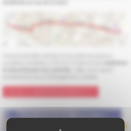
de Bitche et rue de la Zorn.
Cet axe permettra de faire le lien entre les liaisons
cyclables existantes à l’Est et à l’Ouest
et d’en
améliorer
la sécurité pour les cyclistes
, cette zone n’ayant
actuellement aucun
aménagement cyclable.
QUELS AMÉNAGEMENTS ?