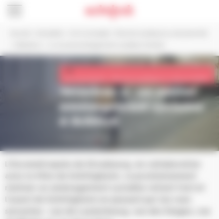
Panneau de gestion des cookies
Accueil
>
Actualités
>
Vie municipale
>
Réunion publique ou de proximité
>
Vélostras 2 : un nouvel aménagement cyclable à Schilick
Vie municipale > Réunion publique ou de proximité
Vélostras 2 : un nouvel
aménagement cyclable
à Schilick
Publié le 27 février 2025
L’Eurométropole de Strasbourg, en collaboration
avec la Ville de Schiltigheim, va prochainement
réaliser un aménagement cyclable reliant l’est et
l’ouest de Schiltigheim en passant par les rues
suivantes : rue de Lauterbourg, rue des Vosges, rue