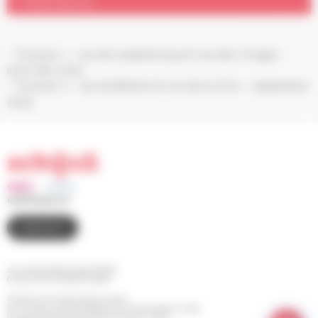
TRAVAUX
Tronçon 1 : rue de Lauterbourg et rue des Vosges :
avril/mai 2025
Tronçon 2 : rue de Bitche et rue de la Zorn : septembre
2025
03 88 83 90 00
CONTACT
110 route de Bischwiller BP 98
67 302 SCHILTIGHEIM Cedex
Horaires d'ouverture de la mairie
Du Lundi au Jeudi de 8h30 à 12h et de 13h30 à 17h30
(le service Etat Civil est fermé le jeudi matin)