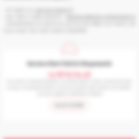
en ligne sur
service-public.fr
par mail à cette adresse :
elections@ville-schiltigheim.fr
directement en mairie au service de l’état civil (merci de
vous munir de votre carte d’identité)
Service Etat Civil & Citoyenneté
03 88 83 84 56
Du lundi au mercredi de 8h30 à 12h et de 13h30 à 17h30, le jeudi de 13h30
à 17h30, le vendredi de 8h30 à 14h et le samedi matin de 9h à 12h (rendez-
vous pour papiers d'identité et retraits)
NOUS ÉCRIRE