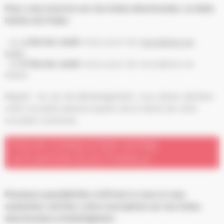
Pour vous inscrire sur les listes électorales, la date
limite est fixée :
au
4 février 2026
inclus pour les
inscriptions en
ligne
;
au
6 février 2026
inclus pour les inscriptions en
mairie.
Rappel : en cas de déménagement, vous devez déclarer
votre nouvelle adresse auprès de la mairie de votre
nouvelle commune.
POUR CONSULTER VOTRE
SITUATION ÉLECTORALE :
Plusieurs possibilités s’offrent à vous si vous
souhaitez vérifier votre inscription sur les listes
électorales à Schiltigheim :