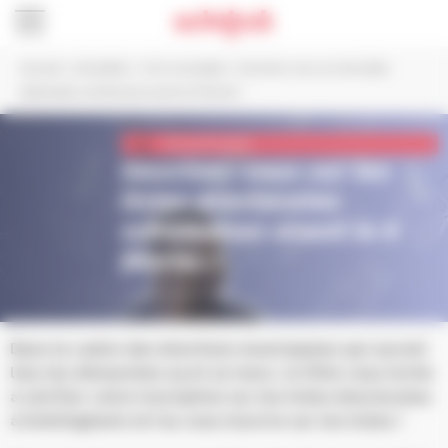
Panneau de gestion des cookies
Accueil
>
Actualités
>
Vie municipale
>
Inscrivez-vous sur les listes
électorales schilikoises avant le 6 février !
Vie municipale
Inscrivez-vous sur les
listes électorales
schilikoises avant le 6
février !
Publié le 13 janvier 2026
Dans le cadre des élections municipales qui auront
lieu les dimanches 15 et 22 mars, la Ville vous invite
à vérifier votre inscription sur les listes électorales
à Schiltigheim et/ou vous inscrire sur les listes !