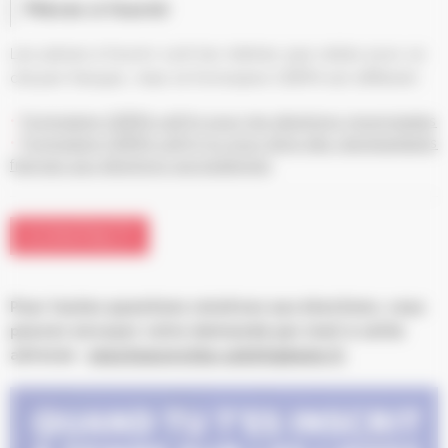
Pièces à fournir
Les pièces à fournir sont les mêmes que celles pour un
citoyen français, mais le formulaire CERFA est différent :
Formulaire CERFA 12670 pour les élections municipales
Formulaire CERFA 12671*01 pour élire des représantants
français aux élections européennes
CONTACT
Pour toutes questions relatives aux élections, vous
pouvez envoyer votre demande par mail à cette
adresse :
elections@ville-schiltigheim.fr