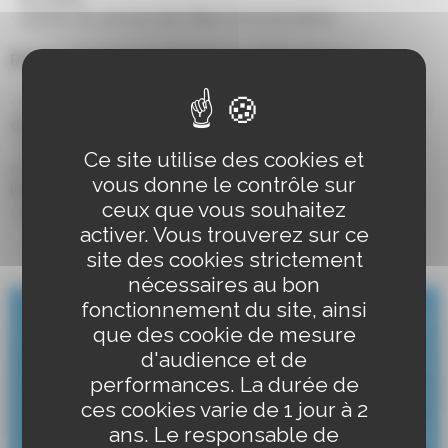
auprès du service de l’Etat Civil à la mairie
Pièces à fournir (3 documents obligatoires)
une
pièce d’identité
en cours de validité ou expirée
depuis moins d’un an
un
justificatif de domicile
de moins de 3 mois (si
Ce site utilise des cookies et
vous êtes hébergé, une attestation sur l’honneur de
vous donne le contrôle sur
l’hébergeant ainsi que sa pièce d’identité)
ceux que vous souhaitez
le
formulaire
CERFA 12669
complété
activer. Vous trouverez sur ce
site des cookies strictement
nécessaires au bon
fonctionnement du site, ainsi
que des cookie de mesure
d'audience et de
performances. La durée de
ces cookies varie de 1 jour à 2
ans. Le responsable de