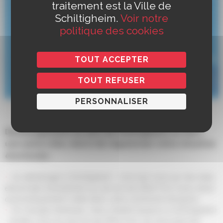
traitement est la Ville de
Schiltigheim.
Voir notre
politique des cookies
TOUT ACCEPTER
TOUT REFUSER
PERSONNALISER
Déménagement au sein de Schiltigheim ou dans
une autre ville, merci de régulariser votre situation
électorale :
J’ai déménagé à Schiltigheim : inscrivez-vous sur les listes
électorales directement au service de l’État Civil (vous serez
automatiquement radié dans votre commune d’origine)
J’ai changé d’adresse, mais j’habite toujours à Schiltigheim
: rendez-vous au service de l’Etat Civil, où vous pourrez