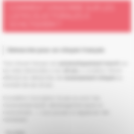
COMMENT S'INSCRIRE SUR LES
LISTES ÉLECTORALES À
SCHILTIGHEIM ?
Démarche pour un citoyen français
Tout citoyen français est
automatiquement inscrit
sur
les listes électorales à ses
18 ans
, à condition d’avoir
effectué les démarches de
recensement citoyen
au
moment de ses 16 ans.
Si toutefois l’inscription n’a pas pu avoir lieu
(recensement tardif, déménagement après le
recensement, …), vous pouvez la régulariser dès
maintenant :
En ligne