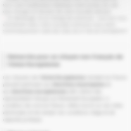
faire votre modification d’adresse (votre bureau de vote
peut changer en fonction de votre nouvelle adresse)
J’ai déménagé, et j’ai changé de commune : inscrivez-vous
directement dans votre nouvelle commune (vous serez
automatiquement radié des listes de la Ville de Schiltigheim)
Démarche pour un citoyen non-français de
l’Union Européenne
Les citoyens de l’
Union Européenne
résidant en France
peuvent participer aux
élections municipales
et
aux
élections européennes
(afin d’élire des
représentants français au Parlement Européen), à
condition de vivre en France, d’être inscrit sur les listes
électorales et de remplir les conditions d’âge et de
capacité juridique.