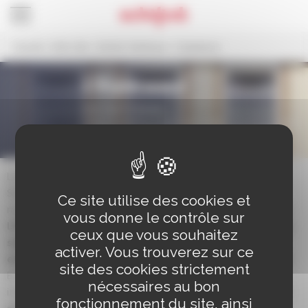
Panneau de gestion des cookies
Accueil
>
Votre ville
>
Schilick Historique
>
L’Espérance
L'Espérance
Rue Saint-Charles.
Toutes les photographies sont visibles du 1er au 30 avril
aux Halles du Scilt, 15b rue Principale à Schiltigheim.
La brasserie de l’Espérance est fondée en 1763 à
Strasbourg. Elle aurait abrité en 1842 la première
Ce site utilise des cookies et
machine à vapeur installée dans la brasserie alsacienne.
vous donne le contrôle sur
L’Espérance est transférée à Schiltigheim en 1863,
ceux que vous souhaitez
sous la direction de Jean-Louis Hatt, dans un
activer. Vous trouverez sur ce
ensemble architectural pensé par Émile Widmann.
site des cookies strictement
En 1932 la salle de brassage est l’une des plus
nécessaires au bon
importantes de France. Conçue par René Hatt,
elle est
fonctionnement du site, ainsi