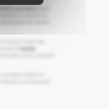
cation populaire
depuis
st membre du CNAJEP, du
du développement durable
de l’Anacej en ayant des
travers le
Comité
 Bouyahia, 18 ans, ancienne
onseillers enfants et
 l’Anacej où se réunissent