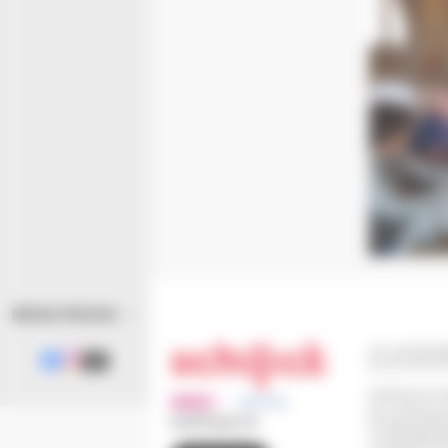
MÉDIA PRESSE
110 route de B
67 302 SCHIL
Horaires d'ouv
Du Lundi au J
(le service Eta
03 88 83 90 00
Le Vendredi d