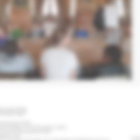
ischwiller BP 98
TIGHEIM Cedex
erture de la mairie
eudi de 8h30 à 12h et de 13h30 à 17h30
t Civil est fermé le jeudi matin)
e 8h30 à 14h
Conta