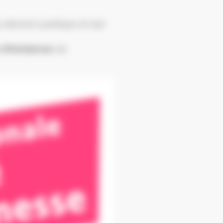
a décision publique et leur
 d’instances
de