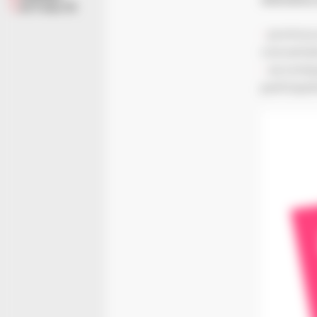
ACTUALITÉ
promouv
concertat
accompa
participa