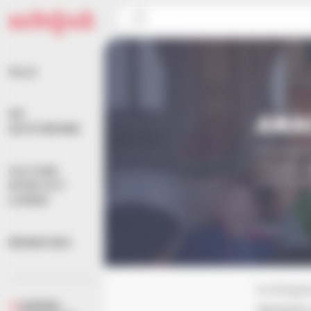
Panneau de gestion des cookies
Accueil
>
Vie quotidienne
>
ANACEJ
VILLE
VIE
ANA
QUOTIDIENNE
Schiltighe
nationale 
CULTURE,
participe 
SPORTS ET
LOISIRS
DÉMARCHES
Schiltigh
AGENDA
d’enfants