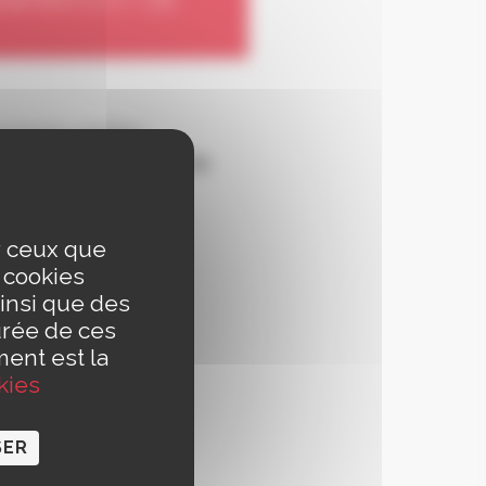
t jeunes adultes,
différents niveaux de
.
 régions, ainsi que 9
ur ceux que
s cookies
insi que des
urée de ces
ment est la
kies
SER