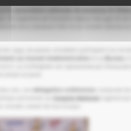
agréée
association nationale de jeunesse et d’édu
992, et organisme de formation depuis mai 1997 et e
ational de la Jeunesse (CNJ) et du Conseil national 
vrier 1999, les jeunes conseillers participent à la vie 
tants au Conseil d’administration
et au
Bureau
à 
om’J), où Schiltigheim est représentée par Sherazade
e enfant et jeune. 
deux ans, une
délégation schilickoise
composée de c
rticipe activement au
Congrès National
organisé par
s conseils venant de tout le pays. 