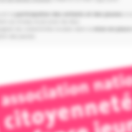
oir la
participation des enfants et des jeunes
à l
ion au niveau local avec les élus
gner les collectivités locales dans la
mise en place
tion des jeunes.