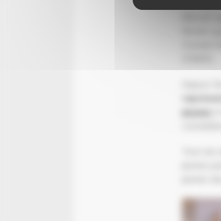
Elle est 
février 1
Conseil N
(CNDD). 
Depuis fé
représen
jeunes
(C
conseillèr
Tous les 
jeunes pa
jeunes de