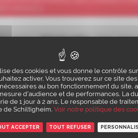
ES (ANACEJ)
tion s’adresse à
différents publics
: enfants, jeunes e
nnels, élus locaux et militants associatifs ainsi qu’aux
es
: villes, intercommunalités, départements et régions
 la loi 1901, elle rassemble 400 villes, départements et
ilise des cookies et vous donne le contrôle s
ts de jeunesse et d’éducation populaire.
haitez activer. Vous trouverez sur ce site de
 nécessaires au bon fonctionnement du site, a
ujourd’hui, c’est :
mesure d'audience et de performances. La d
rie de 1 jour à 2 ans. Le responsable de traite
four d’
expériences
le de Schiltigheim.
Voir notre politique des coo
de
débats
et de
réflexion
ce de
lobbying
OUT ACCEPTER
TOUT REFUSER
PERSONNALI
ce d’
informations
et de
formations
enaire
d’élus et de professionnels de la jeunesse