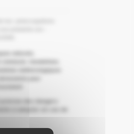
e nos ­ préoccupations
 vous présente son ­
CRIM).
sques naturels,
re commune. Inondations,
énomènes météorologiques
nécessaires pour
icacement.
t précise des dangers
ents à adopter en cas de