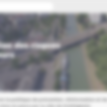
ion des risques
eurs
z la politique de prévention, d’information et d
mise en place par la ville de Schiltigheim.