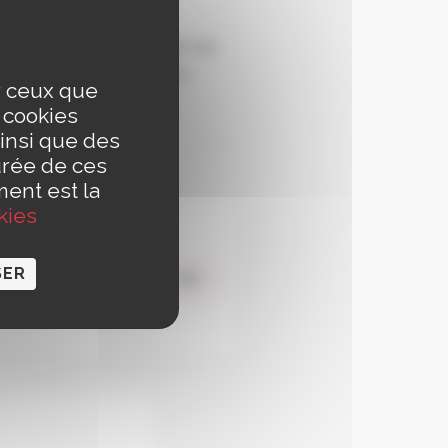
 prévention,
ainsi que les
pouvoir agir de manière ­
ur ceux que
e ses proches.
s cookies
insi que des
urée de ces
ment est la
kies
ur les
SER
CONSULTER