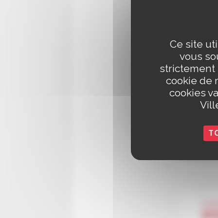
Vous y t
procédur
Ce site ut
responsa
vous sou
strictement
cookie de 
Cons
cookies va
Vil
T