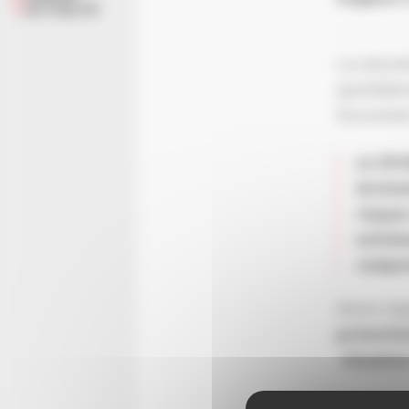
ACTUALITÉ
La sécuri
quotidien
Document
Le DIC
techno
risque
extrêm
compre
Notre obj
potentie
­ situati
Parce q