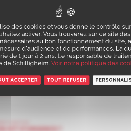
rouverez des
consignes de sécurité, des gestes de
es à suivre en cas de crise
. Chaque habitant doit 
ilise des cookies et vous donne le contrôle s
ble et coordonnée pour
protéger sa vie et celle d
haitez activer. Vous trouverez sur ce site de
 nécessaires au bon fonctionnement du site, a
mesure d'audience et de performances. La d
ultez ou téléchargez le DICRIM
rie de 1 jour à 2 ans. Le responsable de traite
le de Schiltigheim.
Voir notre politique des coo
Document d’information communal s
risques majeurs (DICRIM)
OUT ACCEPTER
TOUT REFUSER
PERSONNALI
Édition 2024
Dicrim de Schiltigheim