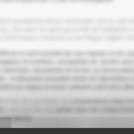
té et la protection de nos ­concitoyens sont au cœur d
nes. C’est dans cet esprit que la Ville de ­Schiltigheim
 d’Information Communal sur les Risques Majeurs (DI
RIM est un outil essentiel qui vous informe sur les ri
logiques et sociétaux, susceptibles de ­ toucher not
s industriels, mouvements de terrain, ou encore ph
es : ce document rassemble toutes les informations 
ndre ces risques et savoir comment y faire face eff
ectif est de vous fournir une
connaissance claire e
ls
, mais aussi de vous
­guider dans les comportem
on d’urgence
.
u’être bien informé, c’est déjà être mieux préparé.