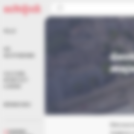
Panneau de gestion des cookies
Accueil
>
prévention
VILLE
VIE
Gest
QUOTIDIENNE
maj
CULTURE,
SPORTS ET
LOISIRS
DÉMARCHES
Découvre
AGENDA
majeurs 