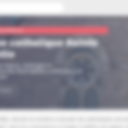
quotidienne
se catholique Sainte
lle
e l’Eglise, Schiltigheim
une des deux églises catholiques de
eim
TERNET
1885, devant le nombre croissant de catholiques arriva
eim, que l’on commence à songer à édifier une église