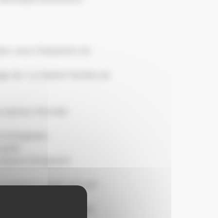
se, sous l’impulsion du
age de “La Sainte Famille de
 sculpteur Romdel.
 Schiltigheim.
 grêle
espace liturgique)
 si endommagée qu’il est
s paroissiens et des
et la flèche du transept,