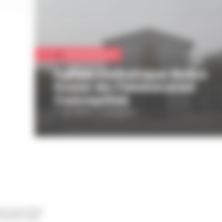
Vie quotidienne
Eglise catholique Notre
Dame de l’Immaculée
Conception
2 rue Kléber, Schiltigheim
ischwiller BP 98
TIGHEIM Cedex