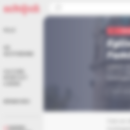
Panneau de gestion des cookies
Accueil
>
Eglise catholique Sainte Famille
VILLE
Vie 
Egli
VIE
Fami
QUOTIDIENNE
4 place d
CULTURE,
Elle est
l’
SPORTS ET
Schiltigh
LOISIRS
SITE IN
DÉMARCHES
C’est en 
AGENDA
Schiltigh