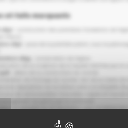
s et faits marquants
 1897
: construction des premières fondations de l’égli
t Pierrot,
obre 1897
: pose de la première pierre, sous le patron
.
tembre 1899
: consécration de l’église
éalisation de la sculpture de la façade d’entrée par le
1928
: début de la construction du clocher
nstallation de l’horloge du clocher, don de la mairie de
rosses réparations sur la toiture suite à la tempête de
ravaux de restructuration (nouvelles orgues et nouvel 
aménagement du parvis par la commune
suite à la tempête du 26 décembre 1999, la toiture est
 la remplacer intégralement. Grâce à la générosité de
s, l’église Sainte-Famille se pare entièrement de cuivre 