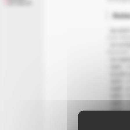
ACTUALITÉ
Date
25 août
Curé Alber
10 oct
Nazareth”
24 sep
1922
: r
15 juin 
1930
: i
1958
: g
1963
: t
1980
: 
2000
: 
décidé de
Schilikoi