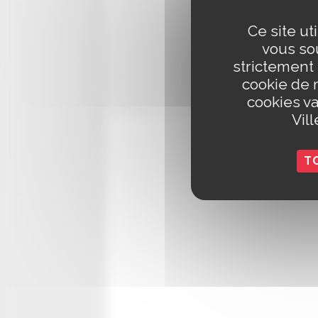
disparue i
fin dé
Ce site ut
peinture,
vous sou
liturgiqu
strictement
première 
cookie de 
d’un ense
cookies va
Vil
T