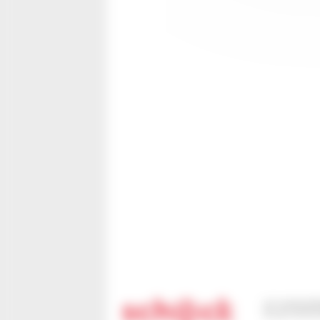
110 route de B
67 302 SCHIL