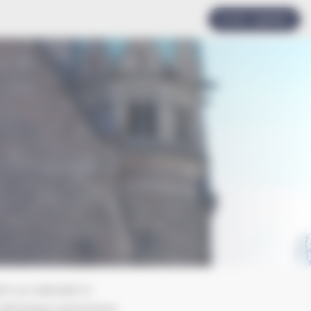
Accès rapides
nt ou naissant à
 catholique autonome.