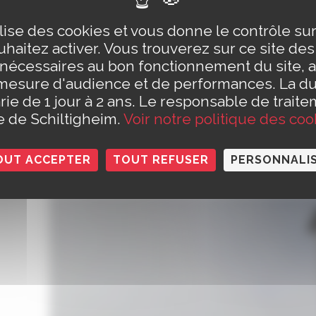
l y a plusieurs dizaine d’années, fut rétablie.
cembre 2006-septembre 2007
: rénovation intérieur
ilise des cookies et vous donne le contrôle s
 réfection du parquet et des agenouilloirs des bancs, r
haitez activer. Vous trouverez sur ce site de
e, rénovation du pavement historique de la nef et sa re
 nécessaires au bon fonctionnement du site, a
travée du bas-côté nord, travaux sur l’orgue, travaux 
mesure d'audience et de performances. La d
mble d’œuvres d’art réalisées par Fleur Nabert pour le 
rie de 1 jour à 2 ans. Le responsable de traite
le de Schiltigheim.
Voir notre politique des coo
AUTRES LIEUX EN LIEN AVEC LA P
OUT ACCEPTER
TOUT REFUSER
PERSONNALI