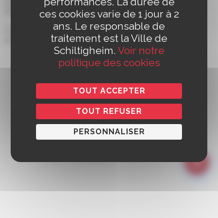
performances. La durée de
Le Samedi de 9h à 12h (pour les rendez-vous des papiers d'identité et pour les
ces cookies varie de 1 jour à 2
retraits)
ans. Le responsable de
Contact
Mentions légales
Politique de confidentialité
Accessibilité
traitement est la Ville de
Politique de cookies
Gestion des cookies
Réalisation :
Yoozly
Schiltigheim.
Voir notre
politique des cookies
TOUT ACCEPTER
TOUT REFUSER
PERSONNALISER