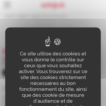
Panneau de gestion des cookies
Accueil
>
Stagiaire « Egalité Femmes-Hommes »
Stagiaire "Egalité
Femmes-Hommes"
Ce site utilise des cookies et
vous donne le contrôle sur
03 88 83 90 00
ceux que vous souhaitez
activer. Vous trouverez sur ce
CONTACT
site des cookies strictement
nécessaires au bon
110 route de Bischwiller BP 98
fonctionnement du site, ainsi
67 302 SCHILTIGHEIM Cedex
que des cookie de mesure
Horaires d'ouverture de la mairie
d'audience et de
Du Lundi au Jeudi de 8h30 à 12h et de 13h30 à 17h30
(le service Etat Civil est fermé le jeudi matin)
Le Vendredi de 8h30 à 14h