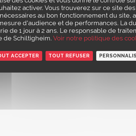
ilise des cookies et vous donne le contrôle s
eudi de 8h30 à 12h et de 13h30 à 17h30
t Civil est fermé le jeudi matin)
haitez activer. Vous trouverez sur ce site de
e 8h30 à 14h
Conta
 nécessaires au bon fonctionnement du site, a
h à 12h (pour les rendez-vous des papiers d'identité et pour les
Polit
mesure d'audience et de performances. La d
rie de 1 jour à 2 ans. Le responsable de traite
le de Schiltigheim.
Voir notre politique des coo
OUT ACCEPTER
TOUT REFUSER
PERSONNALI