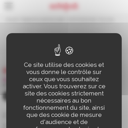
Panneau de gestion des cookies
Accueil
>
Programme vacances juillet / ALSH Simone Veil / 6 à 11 ans
Programme vacances
juillet / ALSH Simone
Veil / 6 à 11 ans
Ce site utilise des cookies et
vous donne le contrôle sur
ceux que vous souhaitez
activer. Vous trouverez sur ce
03 88 83 90 00
site des cookies strictement
CONTACT
nécessaires au bon
fonctionnement du site, ainsi
que des cookie de mesure
110 route de Bischwiller BP 98
67 302 SCHILTIGHEIM Cedex
d'audience et de
Horaires d'ouverture de la mairie