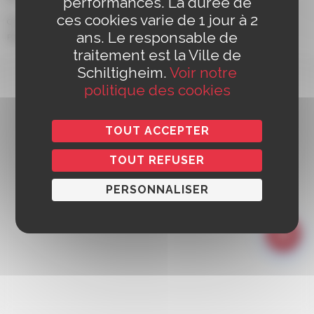
performances. La durée de
ces cookies varie de 1 jour à 2
Contact
Mentions légales
Politique de confidentialité
Accessibilité
ans. Le responsable de
Politique de cookies
Gestion des cookies
Réalisation :
Yoozly
traitement est la Ville de
Schiltigheim.
Voir notre
politique des cookies
TOUT ACCEPTER
TOUT REFUSER
PERSONNALISER