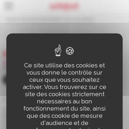
Panneau de gestion des cookies
Accueil
>
Documents administratifs
>
Pour vous parents
Pour vous parents
Ce site utilise des cookies et
03 88 83 90 00
vous donne le contrôle sur
ceux que vous souhaitez
CONTACT
activer. Vous trouverez sur ce
site des cookies strictement
110 route de Bischwiller BP 98
nécessaires au bon
67 302 SCHILTIGHEIM Cedex
fonctionnement du site, ainsi
Horaires d'ouverture de la mairie
Du Lundi au Jeudi de 8h30 à 12h et de 13h30 à 17h30
que des cookie de mesure
(le service Etat Civil est fermé le jeudi matin)
Le Vendredi de 8h30 à 14h
d'audience et de
Le Samedi de 9h à 12h (pour les rendez-vous des papiers d'identité et pour les
retraits)