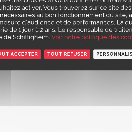
ilise des cookies et vous donne le contrôle s
eudi de 8h30 à 12h et de 13h30 à 17h30
t Civil est fermé le jeudi matin)
haitez activer. Vous trouverez sur ce site de
e 8h30 à 14h
Conta
 nécessaires au bon fonctionnement du site, a
h à 12h (pour les rendez-vous des papiers d'identité et pour les
Polit
mesure d'audience et de performances. La d
rie de 1 jour à 2 ans. Le responsable de traite
le de Schiltigheim.
Voir notre politique des coo
OUT ACCEPTER
TOUT REFUSER
PERSONNALI