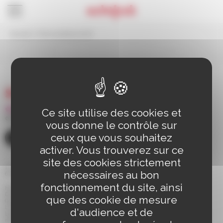
Panneau de gestion des cookies
Accueil
>
Fiche sanitaire ALSH
Fiche sanitaire ALSH
Ce site utilise des cookies et
03 88 83 90 00
vous donne le contrôle sur
ceux que vous souhaitez
CONTACT
activer. Vous trouverez sur ce
site des cookies strictement
110 route de Bischwiller BP 98
nécessaires au bon
67 302 SCHILTIGHEIM Cedex
fonctionnement du site, ainsi
Horaires d'ouverture de la mairie
Du Lundi au Jeudi de 8h30 à 12h et de 13h30 à 17h30
que des cookie de mesure
(le service Etat Civil est fermé le jeudi matin)
Le Vendredi de 8h30 à 14h
d'audience et de
Le Samedi de 9h à 12h (pour les rendez-vous des papiers d'identité et pour les
retraits)