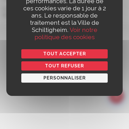
performances. La durée de
ces cookies varie de 1 jour à 2
Contact
Mentions légales
Politique de confidentialité
Accessibilité
ans. Le responsable de
Politique de cookies
Gestion des cookies
Réalisation :
Yoozly
traitement est la Ville de
Schiltigheim.
Voir notre
politique des cookies
TOUT ACCEPTER
TOUT REFUSER
PERSONNALISER