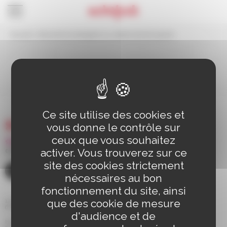
Panneau de gestion des cookies
Accueil
>
Demande de dérogation au stationnement payant
Demande de dérogation
au stationnement
payant
Ce site utilise des cookies et
vous donne le contrôle sur
ceux que vous souhaitez
activer. Vous trouverez sur ce
03 88 83 90 00
site des cookies strictement
CONTACT
nécessaires au bon
fonctionnement du site, ainsi
que des cookie de mesure
110 route de Bischwiller BP 98
67 302 SCHILTIGHEIM Cedex
d'audience et de
Horaires d'ouverture de la mairie