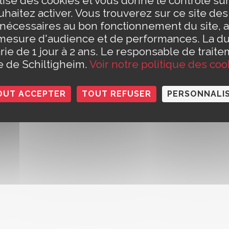
ilise des cookies et vous donne le contrôle s
eudi de 8h30 à 12h et de 13h30 à 17h30
t Civil est fermé le jeudi matin)
haitez activer. Vous trouverez sur ce site de
e 8h30 à 14h
Conta
 nécessaires au bon fonctionnement du site, a
h à 12h (pour les rendez-vous des papiers d'identité et pour les
Polit
mesure d'audience et de performances. La d
rie de 1 jour à 2 ans. Le responsable de traite
le de Schiltigheim.
Voir notre politique des coo
OUT ACCEPTER
TOUT REFUSER
PERSONNALI