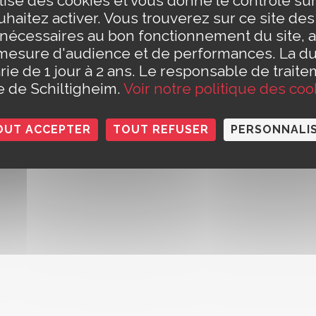
ilise des cookies et vous donne le contrôle s
eudi de 8h30 à 12h et de 13h30 à 17h30
t Civil est fermé le jeudi matin)
haitez activer. Vous trouverez sur ce site de
e 8h30 à 14h
Conta
 nécessaires au bon fonctionnement du site, a
h à 12h (pour les rendez-vous des papiers d'identité et pour les
Polit
mesure d'audience et de performances. La d
rie de 1 jour à 2 ans. Le responsable de traite
le de Schiltigheim.
Voir notre politique des coo
OUT ACCEPTER
TOUT REFUSER
PERSONNALI