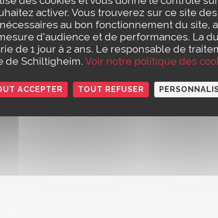
ilise des cookies et vous donne le contrôle s
eudi de 8h30 à 12h et de 13h30 à 17h30
t Civil est fermé le jeudi matin)
haitez activer. Vous trouverez sur ce site de
e 8h30 à 14h
Conta
 nécessaires au bon fonctionnement du site, a
h à 12h (pour les rendez-vous des papiers d'identité et pour les
Polit
mesure d'audience et de performances. La d
rie de 1 jour à 2 ans. Le responsable de traite
le de Schiltigheim.
Voir notre politique des coo
OUT ACCEPTER
TOUT REFUSER
PERSONNALI