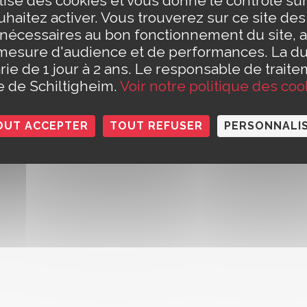
ilise des cookies et vous donne le contrôle s
eudi de 8h30 à 12h et de 13h30 à 17h30
t Civil est fermé le jeudi matin)
haitez activer. Vous trouverez sur ce site de
e 8h30 à 14h
Conta
 nécessaires au bon fonctionnement du site, a
h à 12h (pour les rendez-vous des papiers d'identité et pour les
Polit
mesure d'audience et de performances. La d
rie de 1 jour à 2 ans. Le responsable de traite
le de Schiltigheim.
Voir notre politique des coo
OUT ACCEPTER
TOUT REFUSER
PERSONNALI